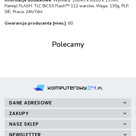
Informacje dodatkowe
: Wymiary: 100.45 x 69,85 x 15 mm,
Pamięć FLASH: TLC BiCS5 Flash™ 112 warstw, Waga: 130g, PLP,
SIE, Praca: 24h/7dni
Gwarancja producenta [mies.]
: 60
Polecamy
DANE ADRESOWE
ZAKUPY
NASZ SKLEP
NEWSLETTER