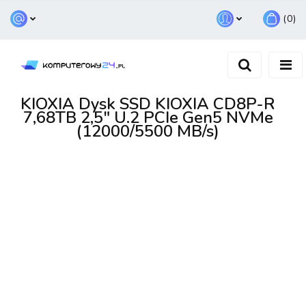
(
0
)
Zaloguj się
Zarejestruj się
Dodaj zgłoszenie
KIOXIA Dysk SSD KIOXIA CD8P-R
7,68TB 2,5" U.2 PCIe Gen5 NVMe
(12000/5500 MB/s)