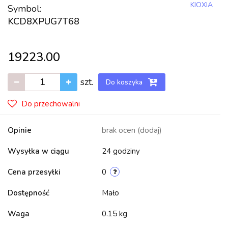
KIOXIA
Symbol:
KCD8XPUG7T68
19223.00
szt.
Do koszyka
Do przechowalni
Opinie
brak ocen
(dodaj)
Wysyłka w ciągu
24 godziny
Cena przesyłki
0
Dostępność
Mało
Waga
0.15 kg