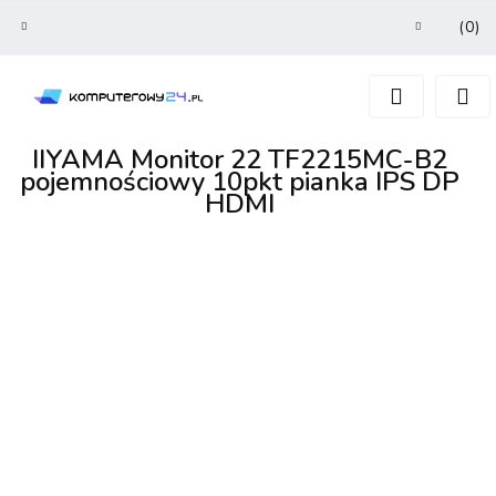
(
0
)
Zaloguj się
Zarejestruj się
Dodaj zgłoszenie
IIYAMA Monitor 22 TF2215MC-B2
pojemnościowy 10pkt pianka IPS DP
HDMI