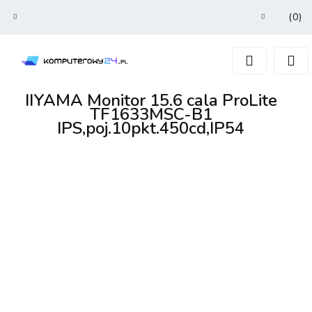
(
0
)
Zaloguj się
Zarejestruj się
Dodaj zgłoszenie
IIYAMA Monitor 15.6 cala ProLite
TF1633MSC-B1
IPS,poj.10pkt.450cd,IP54