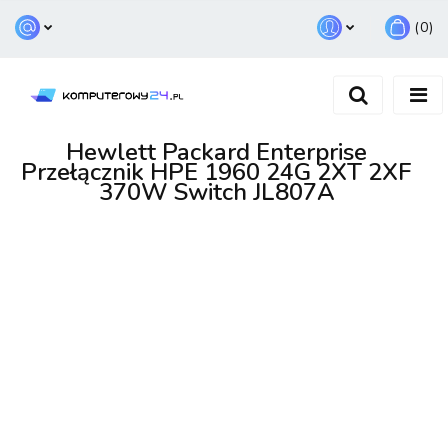
(
0
)
Zaloguj się
Zarejestruj się
Dodaj zgłoszenie
Hewlett Packard Enterprise
Przełącznik HPE 1960 24G 2XT 2XF
370W Switch JL807A