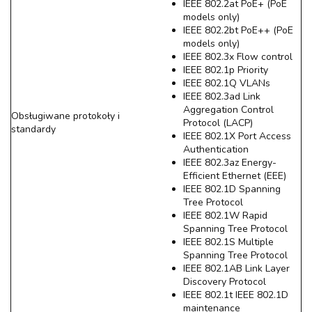
IEEE 802.2at PoE+ (PoE
models only)
IEEE 802.2bt PoE++ (PoE
models only)
IEEE 802.3x Flow control
IEEE 802.1p Priority
IEEE 802.1Q VLANs
IEEE 802.3ad Link
Aggregation Control
Obsługiwane protokoły i
Protocol (LACP)
standardy
IEEE 802.1X Port Access
Authentication
IEEE 802.3az Energy-
Efficient Ethernet (EEE)
IEEE 802.1D Spanning
Tree Protocol
IEEE 802.1W Rapid
Spanning Tree Protocol
IEEE 802.1S Multiple
Spanning Tree Protocol
IEEE 802.1AB Link Layer
Discovery Protocol
IEEE 802.1t IEEE 802.1D
maintenance