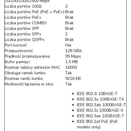
10/100/1000/2500 Mbps
Liczba portów 10Gb
2
Liczba portów PoE (PoE + PoE+)
Brak
Liczba portów PoE+
Brak
Liczba portów COMBO
Brak
Liczba portów SFP
Brak
Liczba portów SFP+
2
Liczba portów QSFP+
Brak
Port konsoli
Nie
Przepustowość
128 GB/s
Prędkość przekazywania
95 Mpps
Bufor pamięci
1.5 MB
Rozmiar tablicy adresów MAC
16000
Obsługa ramek Jumbo
Tak
Rozmiar ramki Jumbo
9216 KB
Możliwość łączenia w stos
Tak
IEEE 802.3i 10BASE-T
IEEE 802.3u 100BASE-TX
IEEE 802.3ab 1000BASE-T
IEEE 802.3z 1000BASE-X
IEEE 802.3ae 10GBASE-T
IEEE 802.2af PoE (PoE
models only)