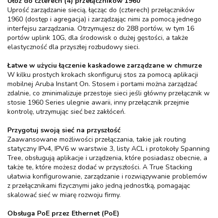
Ułóż do czterech (4) przełączników 1960
Uprość zarządzanie siecią, łącząc do (czterech) przełączników
1960 (dostęp i agregacja) i zarządzając nimi za pomocą jednego
interfejsu zarządzania. Otrzymujesz do 288 portów, w tym 16
portów uplink 10G, dla środowisk o dużej gęstości, a także
elastyczność dla przyszłej rozbudowy sieci.
Łatwe w użyciu łączenie kaskadowe zarządzane w chmurze
W kilku prostych krokach skonfiguruj stos za pomocą aplikacji
mobilnej Aruba Instant On. Stosem i portami można zarządzać
zdalnie, co zminimalizuje przestoje sieci jeśli główny przełącznik w
stosie 1960 Series ulegnie awarii, inny przełącznik przejmie
kontrolę, utrzymując sieć bez zakłóceń.
Przygotuj swoją sieć na przyszłość
Zaawansowane możliwości przełączania, takie jak routing
statyczny IPv4, IPV6 w warstwie 3, listy ACL i protokoły Spanning
Tree, obsługują aplikacje i urządzenia, które posiadasz obecnie, a
także te, które możesz dodać w przyszłości. A True Stacking
ułatwia konfigurowanie, zarządzanie i rozwiązywanie problemów
z przełącznikami fizycznymi jako jedną jednostką, pomagając
skalować sieć w miarę rozwoju firmy.
Obsługa PoE przez Ethernet (PoE)