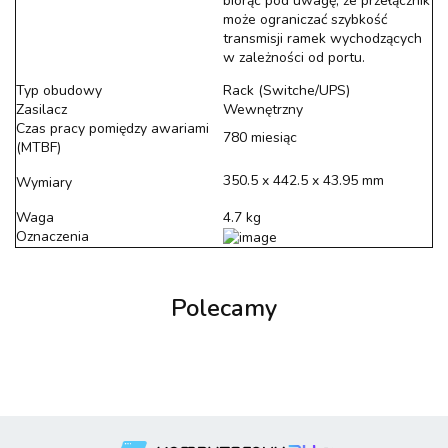
biorąc pod uwagę, że przełącznik
może ograniczać szybkość
transmisji ramek wychodzących
w zależności od portu.
Typ obudowy
Rack (Switche/UPS)
Zasilacz
Wewnętrzny
Czas pracy pomiędzy awariami
780 miesiąc
(MTBF)
350.5 x 442.5 x 43.95 mm
Wymiary
Waga
4.7 kg
Oznaczenia
Polecamy