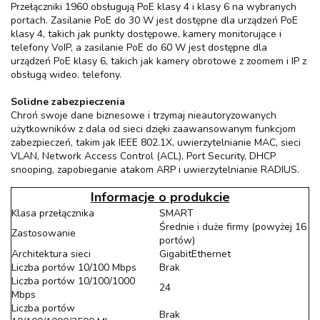
Przełączniki 1960 obsługują PoE klasy 4 i klasy 6 na wybranych
portach. Zasilanie PoE do 30 W jest dostępne dla urządzeń PoE
klasy 4, takich jak punkty dostępowe, kamery monitorujące i
telefony VoIP, a zasilanie PoE do 60 W jest dostępne dla
urządzeń PoE klasy 6, takich jak kamery obrotowe z zoomem i IP z
obsługą wideo. telefony.
Solidne zabezpieczenia
Chroń swoje dane biznesowe i trzymaj nieautoryzowanych
użytkowników z dala od sieci dzięki zaawansowanym funkcjom
zabezpieczeń, takim jak IEEE 802.1X, uwierzytelnianie MAC, sieci
VLAN, Network Access Control (ACL), Port Security, DHCP
snooping, zapobieganie atakom ARP i uwierzytelnianie RADIUS.
Informacje o produkcie
Klasa przełącznika
SMART
Średnie i duże firmy (powyżej 16
Zastosowanie
portów)
Architektura sieci
GigabitEthernet
Liczba portów 10/100 Mbps
Brak
Liczba portów 10/100/1000
24
Mbps
Liczba portów
Brak