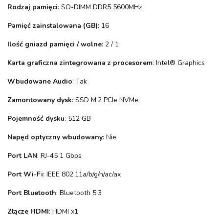
Rodzaj pamięci
: SO-DIMM DDR5 5600MHz
Pamięć zainstalowana (GB)
: 16
Ilość gniazd pamięci / wolne
: 2 / 1
Karta graficzna zintegrowana z procesorem
: Intel® Graphics
Wbudowane Audio
: Tak
Zamontowany dysk
: SSD M.2 PCIe NVMe
Pojemność dysku
: 512 GB
Napęd optyczny wbudowany
: Nie
Port LAN
: RJ-45 1 Gbps
Port Wi-Fi
: IEEE 802.11a/b/g/n/ac/ax
Port Bluetooth
: Bluetooth 5.3
Złącze HDMI
: HDMI x1