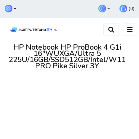
(
0
)
Zaloguj się
Zarejestruj się
Dodaj zgłoszenie
HP Notebook HP ProBook 4 G1i
16"WUXGA/Ultra 5
225U/16GB/SSD512GB/Intel/W11
PRO Pike Silver 3Y