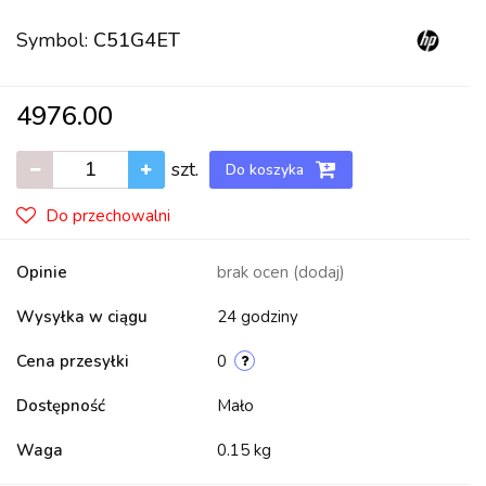
Symbol:
C51G4ET
4976.00
szt.
Do koszyka
Do przechowalni
Opinie
brak ocen
(dodaj)
Wysyłka w ciągu
24 godziny
Cena przesyłki
0
Dostępność
Mało
Waga
0.15 kg