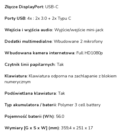
Złącze DisplayPort
: USB-C
Porty USB
: 4x : 2x 3.0 + 2x Typu C
Wejścia i wyjścia audio
: Wyjście/wejście mini-jack
Dodatki multimedialne
: Wbudowane 2 mikrofony
Wbudowana kamera internetowa
: Full HD1080p
Czytnik linii papilarnych
: Tak
Klawiatura
: Klawiatura odporna na zachlapanie z blokiem
numerycznym
Podświetlana klawiatura
: Tak
Typ akumulatora / baterii
: Polymer 3 cell battery
Pojemność baterii (Wh)
: 56.0
Wymiary [G x S x W] (mm)
: 359,4 x 251 x 17