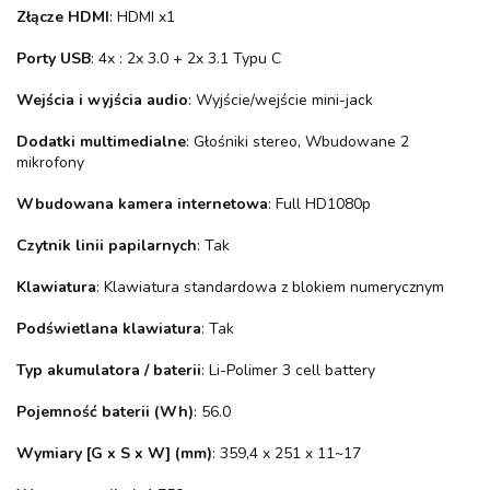
Złącze HDMI
: HDMI x1
Porty USB
: 4x : 2x 3.0 + 2x 3.1 Typu C
Wejścia i wyjścia audio
: Wyjście/wejście mini-jack
Dodatki multimedialne
: Głośniki stereo, Wbudowane 2
mikrofony
Wbudowana kamera internetowa
: Full HD1080p
Czytnik linii papilarnych
: Tak
Klawiatura
: Klawiatura standardowa z blokiem numerycznym
Podświetlana klawiatura
: Tak
Typ akumulatora / baterii
: Li-Polimer 3 cell battery
Pojemność baterii (Wh)
: 56.0
Wymiary [G x S x W] (mm)
: 359,4 x 251 x 11~17