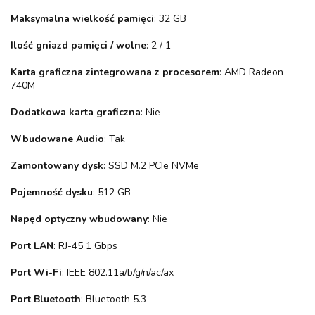
Maksymalna wielkość pamięci
: 32 GB
Ilość gniazd pamięci / wolne
: 2 / 1
Karta graficzna zintegrowana z procesorem
: AMD Radeon
740M
Dodatkowa karta graficzna
: Nie
Wbudowane Audio
: Tak
Zamontowany dysk
: SSD M.2 PCIe NVMe
Pojemność dysku
: 512 GB
Napęd optyczny wbudowany
: Nie
Port LAN
: RJ-45 1 Gbps
Port Wi-Fi
: IEEE 802.11a/b/g/n/ac/ax
Port Bluetooth
: Bluetooth 5.3