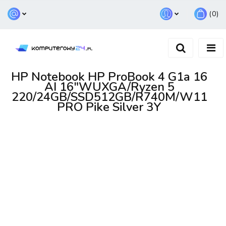
(
0
)
Zaloguj się
Zarejestruj się
Dodaj zgłoszenie
HP Notebook HP ProBook 4 G1a 16
AI 16"WUXGA/Ryzen 5
220/24GB/SSD512GB/R740M/W11
PRO Pike Silver 3Y