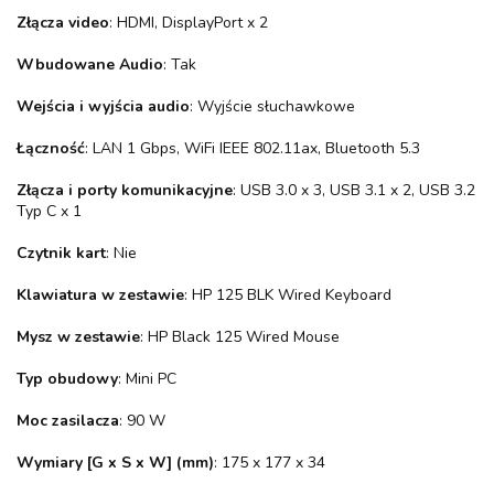
Złącza video
: HDMI, DisplayPort x 2
Wbudowane Audio
: Tak
Wejścia i wyjścia audio
: Wyjście słuchawkowe
Łączność
: LAN 1 Gbps, WiFi IEEE 802.11ax, Bluetooth 5.3
Złącza i porty komunikacyjne
: USB 3.0 x 3, USB 3.1 x 2, USB 3.2
Typ C x 1
Czytnik kart
: Nie
Klawiatura w zestawie
: HP 125 BLK Wired Keyboard
Mysz w zestawie
: HP Black 125 Wired Mouse
Typ obudowy
: Mini PC
Moc zasilacza
: 90 W
Wymiary [G x S x W] (mm)
: 175 x 177 x 34