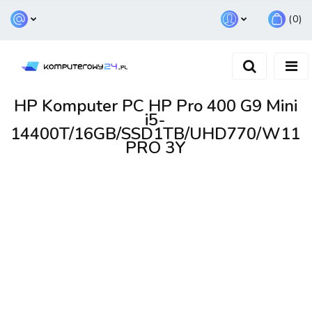
(
0
)
Zaloguj się
Zarejestruj się
Dodaj zgłoszenie
HP Komputer PC HP Pro 400 G9 Mini
i5-
14400T/16GB/SSD1TB/UHD770/W11
PRO 3Y