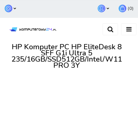
(
0
)
Zaloguj się
Zarejestruj się
Dodaj zgłoszenie
HP Komputer PC HP EliteDesk 8
SFF G1i Ultra 5
235/16GB/SSD512GB/Intel/W11
PRO 3Y