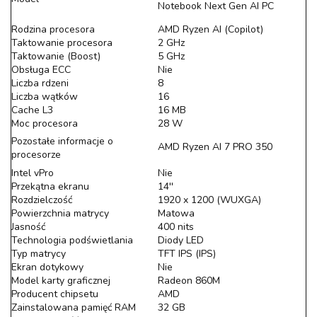
Notebook Next Gen AI PC
Rodzina procesora
AMD Ryzen AI (Copilot)
Taktowanie procesora
2 GHz
Taktowanie (Boost)
5 GHz
Obsługa ECC
Nie
Liczba rdzeni
8
Liczba wątków
16
Cache L3
16 MB
Moc procesora
28 W
Pozostałe informacje o
AMD Ryzen AI 7 PRO 350
procesorze
Intel vPro
Nie
Przekątna ekranu
14''
Rozdzielczość
1920 x 1200 (WUXGA)
Powierzchnia matrycy
Matowa
Jasność
400 nits
Technologia podświetlania
Diody LED
Typ matrycy
TFT IPS (IPS)
Ekran dotykowy
Nie
Model karty graficznej
Radeon 860M
Producent chipsetu
AMD
Zainstalowana pamięć RAM
32 GB