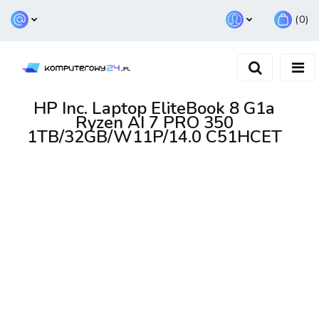
(
0
)
Zaloguj się
Zarejestruj się
Dodaj zgłoszenie
HP Inc. Laptop EliteBook 8 G1a
Ryzen AI 7 PRO 350
1TB/32GB/W11P/14.0 C51HCET