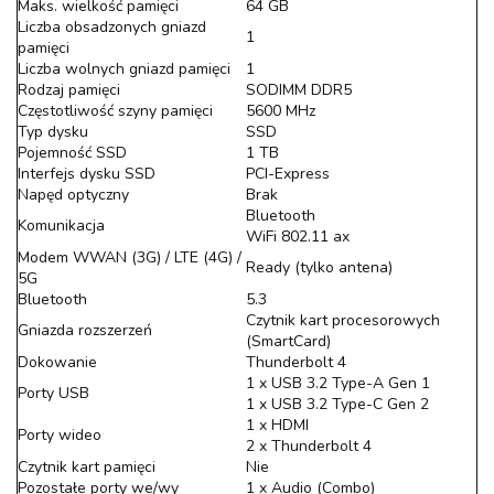
Maks. wielkość pamięci
64 GB
Liczba obsadzonych gniazd
1
pamięci
Liczba wolnych gniazd pamięci
1
Rodzaj pamięci
SODIMM DDR5
Częstotliwość szyny pamięci
5600 MHz
Typ dysku
SSD
Pojemność SSD
1 TB
Interfejs dysku SSD
PCI-Express
Napęd optyczny
Brak
Bluetooth
Komunikacja
WiFi 802.11 ax
Modem WWAN (3G) / LTE (4G) /
Ready (tylko antena)
5G
Bluetooth
5.3
Czytnik kart procesorowych
Gniazda rozszerzeń
(SmartCard)
Dokowanie
Thunderbolt 4
1 x USB 3.2 Type-A Gen 1
Porty USB
1 x USB 3.2 Type-C Gen 2
1 x HDMI
Porty wideo
2 x Thunderbolt 4
Czytnik kart pamięci
Nie
Pozostałe porty we/wy
1 x Audio (Combo)