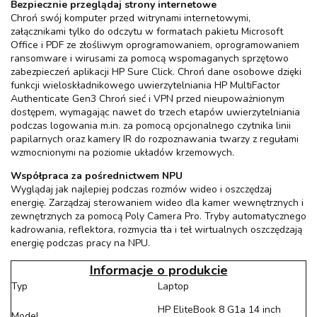
Bezpiecznie przeglądaj strony internetowe
Chroń swój komputer przed witrynami internetowymi,
załącznikami tylko do odczytu w formatach pakietu Microsoft
Office i PDF ze złośliwym oprogramowaniem, oprogramowaniem
ransomware i wirusami za pomocą wspomaganych sprzętowo
zabezpieczeń aplikacji HP Sure Click. Chroń dane osobowe dzięki
funkcji wieloskładnikowego uwierzytelniania HP MultiFactor
Authenticate Gen3 Chroń sieć i VPN przed nieupoważnionym
dostępem, wymagając nawet do trzech etapów uwierzytelniania
podczas logowania m.in. za pomocą opcjonalnego czytnika linii
papilarnych oraz kamery IR do rozpoznawania twarzy z regułami
wzmocnionymi na poziomie układów krzemowych.
Współpraca za pośrednictwem NPU
Wyglądaj jak najlepiej podczas rozmów wideo i oszczędzaj
energię. Zarządzaj sterowaniem wideo dla kamer wewnętrznych i
zewnętrznych za pomocą Poly Camera Pro. Tryby automatycznego
kadrowania, reflektora, rozmycia tła i teł wirtualnych oszczędzają
energię podczas pracy na NPU.
Informacje o produkcie
Typ
Laptop
HP EliteBook 8 G1a 14 inch
Model