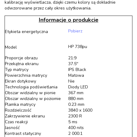
kalibrację wyświetlacza, dzięki czemu kolory są dokładnie
odwzorowane przez cały okres użytkowania.
Informacje o produkcie
Pobierz
Etykieta energetyczna
HP 738pu
Model
Proporcje obrazu
21:9
Przekątna ekranu
37.5''
Typ matrycy
IPS Black
Powierzchnia matrycy
Matowa
Ekran dotykowy
Nie
Technologia podświetlania
Diody LED
Obszar widzialny w pionie
367 mm
Obszar widzialny w poziomie
880 mm
Plamka matrycy
0.23 mm
Rozdzielczość
3840 x 1600
Zakrzywienie ekranu
2300 R
Czas reakcji
5 ms
Jasność
400 nits
Kontrast statyczny
2 000:1