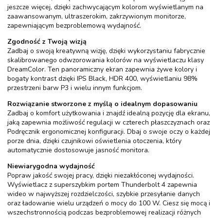
jeszcze więcej, dzięki zachwycającym kolorom wyświetlanym na
zaawansowanym, ultraszerokim, zakrzywionym monitorze,
zapewniającym bezproblemową wydajność.
Zgodność z Twoją wizją
Zadbaj o swoją kreatywną wizję, dzięki wykorzystaniu fabrycznie
skalibrowanego odwzorowania kolorów na wyświetlaczu klasy
DreamColor. Ten panoramiczny ekran zapewnia żywe kolory i
bogaty kontrast dzięki IPS Black, HDR 400, wyświetlaniu 98%
przestrzeni barw P3 i wielu innym funkcjom.
Rozwiązanie stworzone z myślą o idealnym dopasowaniu
Zadbaj o komfort użytkowania i znajdź idealną pozycję dla ekranu,
jaką zapewnia możliwość regulacji w czterech płaszczyznach oraz
Podręcznik ergonomicznej konfiguracji. Dbaj o swoje oczy o każdej
porze dnia, dzięki czujnikowi oświetlenia otoczenia, który
automatycznie dostosowuje jasność monitora.
Niewiarygodna wydajność
Popraw jakość swojej pracy, dzięki niezakłóconej wydajności.
Wyświetlacz z superszybkim portem Thunderbolt 4 zapewnia
wideo w najwyższej rozdzielczości, szybkie przesyłanie danych
oraz ładowanie wielu urządzeń o mocy do 100 W. Ciesz się mocą i
wszechstronnością podczas bezproblemowej realizacji różnych