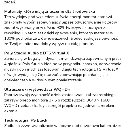
zadań.
Materiały, które mają znaczenie dla środowiska
Ten wydajny pod względem zużycia energii monitor stanowi
znakomity wybór, zapewniający lepsze odwzorowanie kolorów, i
został wykonany przy użyciu 90% tworzyw sztucznych z
recyklingu. Natomiast dzięki opakowaniu, którego materiał w
100% pochodzi ze zrównoważonych źródeł, zyskujesz pewność,
że Twój monitor ma dobry wpływ na całą planetę.
Poly Studio Audio z DTS Virtual:X
Zanurz się w bogatym, dynamicznym dźwięku zapewnianym przez
4 głośniki Poly Studio idealne w przypadku spotkań, odtwarzania
muzyki i do innych zastosowań. Dzięki technologii DTS Virtual:X
dźwięk wydaje się Cię otaczać, zapewniając pochłaniające
doświadczenia w dowolnym pomieszczeniu.
Ultraszeroki wyświetlacz WQHD+
Popraw swoją wydajność dzięki zastosowaniu ultraszerokiego,
zakrzywionego monitora 37,5 o rozdzielczości 3840 × 1600
WQHD+ zobacz każdy szczegół projektu na jednym, szerokim
ekranie.
Technologia IPS Black
Zadbaj o żywe wizualizacje widoczne pod dowolnym kątem, dzięki