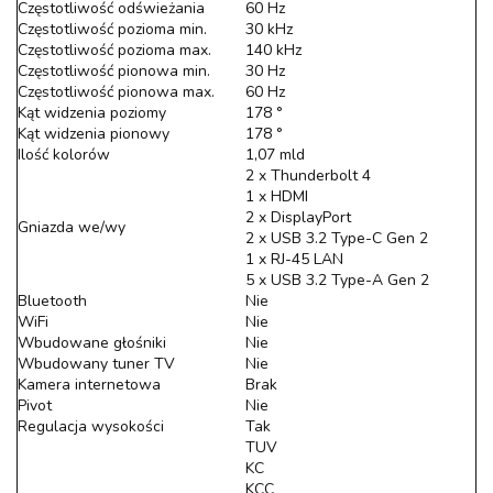
Częstotliwość odświeżania
60 Hz
Częstotliwość pozioma min.
30 kHz
Częstotliwość pozioma max.
140 kHz
Częstotliwość pionowa min.
30 Hz
Częstotliwość pionowa max.
60 Hz
Kąt widzenia poziomy
178 °
Kąt widzenia pionowy
178 °
Ilość kolorów
1,07 mld
2 x Thunderbolt 4
1 x HDMI
2 x DisplayPort
Gniazda we/wy
2 x USB 3.2 Type-C Gen 2
1 x RJ-45 LAN
5 x USB 3.2 Type-A Gen 2
Bluetooth
Nie
WiFi
Nie
Wbudowane głośniki
Nie
Wbudowany tuner TV
Nie
Kamera internetowa
Brak
Pivot
Nie
Regulacja wysokości
Tak
TUV
KC
KCC