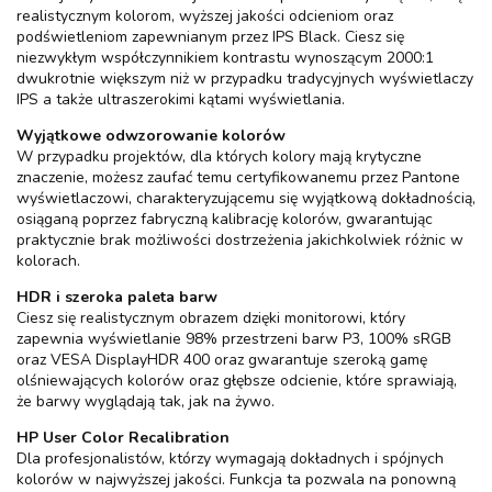
realistycznym kolorom, wyższej jakości odcieniom oraz
podświetleniom zapewnianym przez IPS Black. Ciesz się
niezwykłym współczynnikiem kontrastu wynoszącym 2000:1
dwukrotnie większym niż w przypadku tradycyjnych wyświetlaczy
IPS a także ultraszerokimi kątami wyświetlania.
Wyjątkowe odwzorowanie kolorów
W przypadku projektów, dla których kolory mają krytyczne
znaczenie, możesz zaufać temu certyfikowanemu przez Pantone
wyświetlaczowi, charakteryzującemu się wyjątkową dokładnością,
osiąganą poprzez fabryczną kalibrację kolorów, gwarantując
praktycznie brak możliwości dostrzeżenia jakichkolwiek różnic w
kolorach.
HDR i szeroka paleta barw
Ciesz się realistycznym obrazem dzięki monitorowi, który
zapewnia wyświetlanie 98% przestrzeni barw P3, 100% sRGB
oraz VESA DisplayHDR 400 oraz gwarantuje szeroką gamę
olśniewających kolorów oraz głębsze odcienie, które sprawiają,
że barwy wyglądają tak, jak na żywo.
HP User Color Recalibration
Dla profesjonalistów, którzy wymagają dokładnych i spójnych
kolorów w najwyższej jakości. Funkcja ta pozwala na ponowną