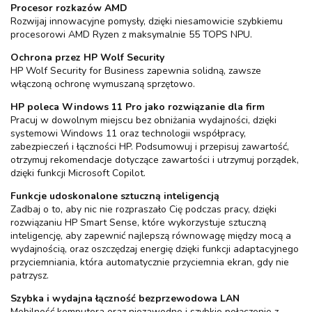
Procesor rozkazów AMD
Rozwijaj innowacyjne pomysły, dzięki niesamowicie szybkiemu
procesorowi AMD Ryzen z maksymalnie 55 TOPS NPU.
Ochrona przez HP Wolf Security
HP Wolf Security for Business zapewnia solidną, zawsze
włączoną ochronę wymuszaną sprzętowo.
HP poleca Windows 11 Pro jako rozwiązanie dla firm
Pracuj w dowolnym miejscu bez obniżania wydajności, dzięki
systemowi Windows 11 oraz technologii współpracy,
zabezpieczeń i łączności HP. Podsumowuj i przepisuj zawartość,
otrzymuj rekomendacje dotyczące zawartości i utrzymuj porządek,
dzięki funkcji Microsoft Copilot.
Funkcje udoskonalone sztuczną inteligencją
Zadbaj o to, aby nic nie rozpraszało Cię podczas pracy, dzięki
rozwiązaniu HP Smart Sense, które wykorzystuje sztuczną
inteligencję, aby zapewnić najlepszą równowagę między mocą a
wydajnością, oraz oszczędzaj energię dzięki funkcji adaptacyjnego
przyciemniania, która automatycznie przyciemnia ekran, gdy nie
patrzysz.
Szybka i wydajna łączność bezprzewodowa LAN
Mobilność komputera oraz niezawodne i szybkie połączenie z