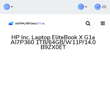
(
0
)
Zaloguj się
Zarejestruj się
Dodaj zgłoszenie
HP Inc. Laptop EliteBook X G1a
AI7P360 1TB/64GB/W11P/14.0
B9ZX0ET