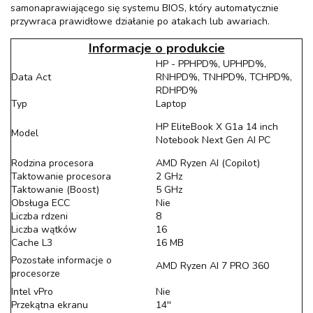
samonaprawiającego się systemu BIOS, który automatycznie
przywraca prawidłowe działanie po atakach lub awariach.
Informacje o produkcie
HP - PPHPD%, UPHPD%,
Data Act
RNHPD%, TNHPD%, TCHPD%,
RDHPD%
Typ
Laptop
HP EliteBook X G1a 14 inch
Model
Notebook Next Gen AI PC
Rodzina procesora
AMD Ryzen AI (Copilot)
Taktowanie procesora
2 GHz
Taktowanie (Boost)
5 GHz
Obsługa ECC
Nie
Liczba rdzeni
8
Liczba wątków
16
Cache L3
16 MB
Pozostałe informacje o
AMD Ryzen AI 7 PRO 360
procesorze
Intel vPro
Nie
Przekątna ekranu
14''