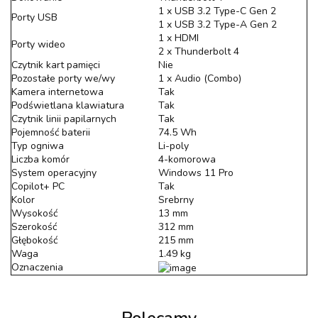
1 x USB 3.2 Type-C Gen 2
Porty USB
1 x USB 3.2 Type-A Gen 2
1 x HDMI
Porty wideo
2 x Thunderbolt 4
Czytnik kart pamięci
Nie
Pozostałe porty we/wy
1 x Audio (Combo)
Kamera internetowa
Tak
Podświetlana klawiatura
Tak
Czytnik linii papilarnych
Tak
Pojemność baterii
74.5 Wh
Typ ogniwa
Li-poly
Liczba komór
4-komorowa
System operacyjny
Windows 11 Pro
Copilot+ PC
Tak
Kolor
Srebrny
Wysokość
13 mm
Szerokość
312 mm
Głębokość
215 mm
Waga
1.49 kg
Oznaczenia
Polecamy