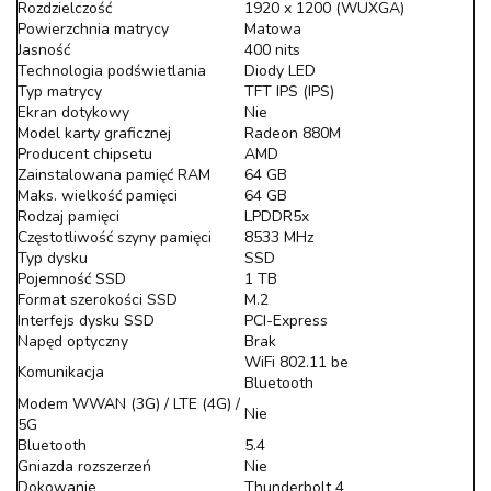
Rozdzielczość
1920 x 1200 (WUXGA)
Powierzchnia matrycy
Matowa
Jasność
400 nits
Technologia podświetlania
Diody LED
Typ matrycy
TFT IPS (IPS)
Ekran dotykowy
Nie
Model karty graficznej
Radeon 880M
Producent chipsetu
AMD
Zainstalowana pamięć RAM
64 GB
Maks. wielkość pamięci
64 GB
Rodzaj pamięci
LPDDR5x
Częstotliwość szyny pamięci
8533 MHz
Typ dysku
SSD
Pojemność SSD
1 TB
Format szerokości SSD
M.2
Interfejs dysku SSD
PCI-Express
Napęd optyczny
Brak
WiFi 802.11 be
Komunikacja
Bluetooth
Modem WWAN (3G) / LTE (4G) /
Nie
5G
Bluetooth
5.4
Gniazda rozszerzeń
Nie
Dokowanie
Thunderbolt 4