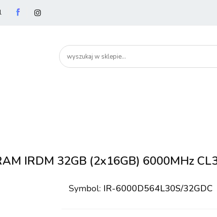
l
utery
Podzespoły
Peryferia
Drukarki
S
artHome
Bezpieczeństwo
Peryferia
Drukarki
Serwery i sieci
Smartfony
AM IRDM 32GB (2x16GB) 6000MHz CL
Symbol:
IR-6000D564L30S/32GDC