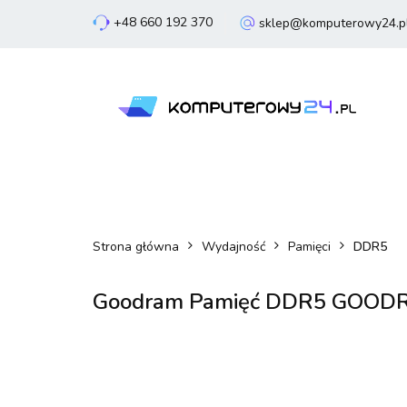
+48 660 192 370
sklep@komputerowy24.p
Laptopy
Komp
Smartfony
Sm
Laptopy
Komputery
Podzespoły
Strona główna
Wydajność
Pamięci
DDR5
Goodram Pamięć DDR5 GOODR