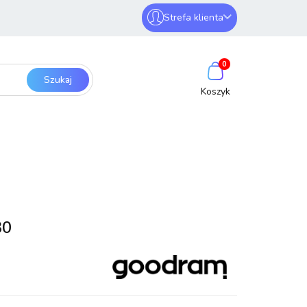
Strefa klienta
erwery i sieci
Zaloguj się
0
Zarejestruj się
Dodaj zgłoszenie
SmartHome
Bezpieczeństwo
30