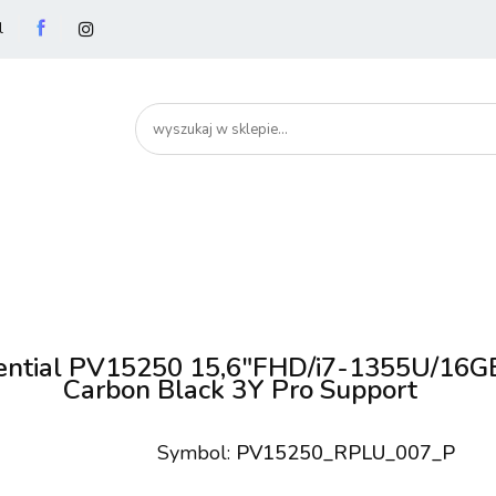
l
utery
Podzespoły
Peryferia
Drukarki
S
artHome
Bezpieczeństwo
Peryferia
Drukarki
Serwery i sieci
Smartfony
ssential PV15250 15,6"FHD/i7-1355U/1
Carbon Black 3Y Pro Support
Symbol:
PV15250_RPLU_007_P