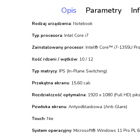
Opis
Parametry
In
Rodzaj urządzenia
: Notebook
Typ procesora
: Intel Core i7
Zainstalowany procesor
: Intel® Core™ i7-1355U Pr
Ilość rdzeni / wątków
: 10 / 12
Typ matrycy
: IPS (In-Plane Switching)
Przekątna ekranu
: 15.60 cali
Rozdzielczość optymalna
: 1920 x 1080 (Full HD) piks
Powłoka ekranu
: Antyodblaskowa (Anti-Glare)
Touch
: Nie
System operacyjny
: Microsoft® Windows 11 Pro PL 6