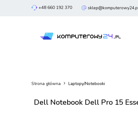
+48 660 192 370
sklep@komputerowy24.p
Laptopy
Komp
Smartfony
Sm
Laptopy
Komputery
Podzespoły
Strona główna
Laptopy/Notebooki
Dell Notebook Dell Pro 15 E