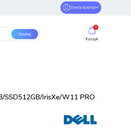
Strefa klienta
erwery i sieci
Zaloguj się
0
Zarejestruj się
Dodaj zgłoszenie
SmartHome
Bezpieczeństwo
6GB/SSD512GB/IrisXe/W11 PRO