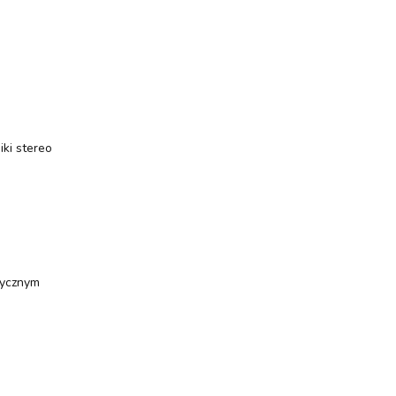
ki stereo
rycznym