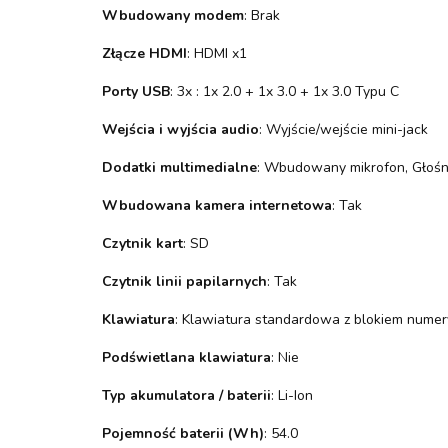
Wbudowany modem
: Brak
Złącze HDMI
: HDMI x1
Porty USB
: 3x : 1x 2.0 + 1x 3.0 + 1x 3.0 Typu C
Wejścia i wyjścia audio
: Wyjście/wejście mini-jack
Dodatki multimedialne
: Wbudowany mikrofon, Głośni
Wbudowana kamera internetowa
: Tak
Czytnik kart
: SD
Czytnik linii papilarnych
: Tak
Klawiatura
: Klawiatura standardowa z blokiem nume
Podświetlana klawiatura
: Nie
Typ akumulatora / baterii
: Li-Ion
Pojemność baterii (Wh)
: 54.0