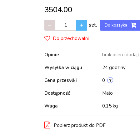
3504.00
szt.
Do koszyka
Do przechowalni
Opinie
brak ocen
(dodaj)
Wysyłka w ciągu
24 godziny
Cena przesyłki
0
Dostępność
Mało
Waga
0.15 kg
Pobierz produkt do PDF