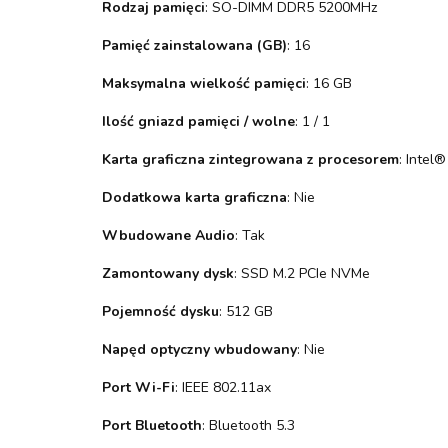
Rodzaj pamięci
: SO-DIMM DDR5 5200MHz
Pamięć zainstalowana (GB)
: 16
Maksymalna wielkość pamięci
: 16 GB
Ilość gniazd pamięci / wolne
: 1 / 1
Karta graficzna zintegrowana z procesorem
: Intel
Dodatkowa karta graficzna
: Nie
Wbudowane Audio
: Tak
Zamontowany dysk
: SSD M.2 PCIe NVMe
Pojemność dysku
: 512 GB
Napęd optyczny wbudowany
: Nie
Port Wi-Fi
: IEEE 802.11ax
Port Bluetooth
: Bluetooth 5.3