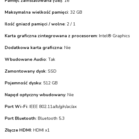
Pamięć zainstalowana (GB)
: 16
Maksymalna wielkość pamięci
: 32 GB
Ilość gniazd pamięci / wolne
: 2 / 1
Karta graficzna zintegrowana z procesorem
: Intel® Graphics
Dodatkowa karta graficzna
: Nie
Wbudowane Audio
: Tak
Zamontowany dysk
: SSD
Pojemność dysku
: 512 GB
Napęd optyczny wbudowany
: Nie
Port Wi-Fi
: IEEE 802.11a/b/g/n/ac/ax
Port Bluetooth
: Bluetooth 5.3
Złącze HDMI
: HDMI x1