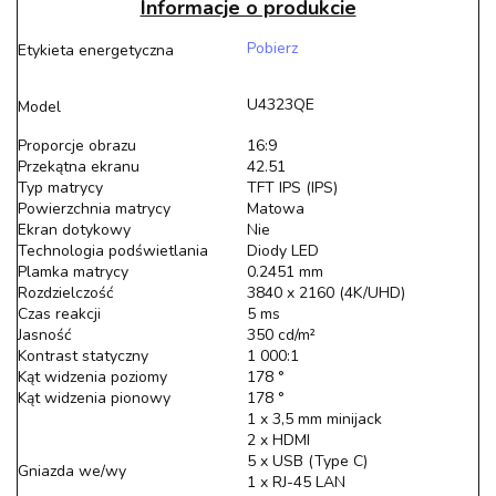
Informacje o produkcie
Pobierz
Etykieta energetyczna
U4323QE
Model
Proporcje obrazu
16:9
Przekątna ekranu
42.51
Typ matrycy
TFT IPS (IPS)
Powierzchnia matrycy
Matowa
Ekran dotykowy
Nie
Technologia podświetlania
Diody LED
Plamka matrycy
0.2451 mm
Rozdzielczość
3840 x 2160 (4K/UHD)
Czas reakcji
5 ms
Jasność
350 cd/m²
Kontrast statyczny
1 000:1
Kąt widzenia poziomy
178 °
Kąt widzenia pionowy
178 °
1 x 3,5 mm minijack
2 x HDMI
5 x USB (Type C)
Gniazda we/wy
1 x RJ-45 LAN