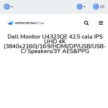
(
0
)
Zaloguj się
Zarejestruj się
Dodaj zgłoszenie
Dell Monitor U4323QE 42.5 cala IPS
UHD 4K
(3840x2160)/16:9/HDMI/DP/USB/USB-
C/ Speakers/3Y AES&PPG