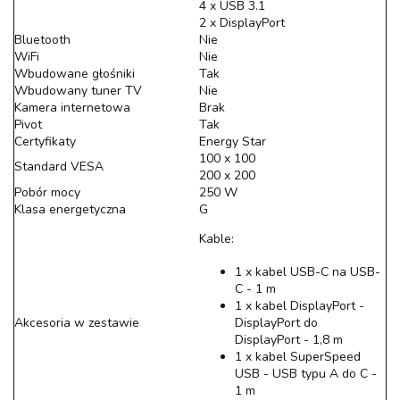
4 x USB 3.1
2 x DisplayPort
Bluetooth
Nie
WiFi
Nie
Wbudowane głośniki
Tak
Wbudowany tuner TV
Nie
Kamera internetowa
Brak
Pivot
Tak
Certyfikaty
Energy Star
100 x 100
Standard VESA
200 x 200
Pobór mocy
250 W
Klasa energetyczna
G
Kable:
1 x kabel USB-C na USB-
C - 1 m
1 x kabel DisplayPort -
Akcesoria w zestawie
DisplayPort do
DisplayPort - 1,8 m
1 x kabel SuperSpeed
USB - USB typu A do C -
1 m