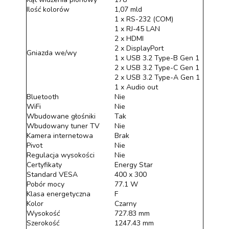
Ilość kolorów
1,07 mld
1 x RS-232 (COM)
1 x RJ-45 LAN
2 x HDMI
2 x DisplayPort
Gniazda we/wy
1 x USB 3.2 Type-B Gen 1
2 x USB 3.2 Type-C Gen 1
2 x USB 3.2 Type-A Gen 1
1 x Audio out
Bluetooth
Nie
WiFi
Nie
Wbudowane głośniki
Tak
Wbudowany tuner TV
Nie
Kamera internetowa
Brak
Pivot
Nie
Regulacja wysokości
Nie
Certyfikaty
Energy Star
Standard VESA
400 x 300
Pobór mocy
77.1 W
Klasa energetyczna
F
Kolor
Czarny
Wysokość
727.83 mm
Szerokość
1247.43 mm