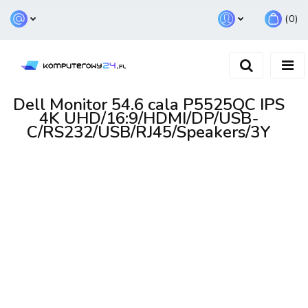
(
0
)
Zaloguj się
Zarejestruj się
Dodaj zgłoszenie
Dell Monitor 54.6 cala P5525QC IPS
4K UHD/16:9/HDMI/DP/USB-
C/RS232/USB/RJ45/Speakers/3Y