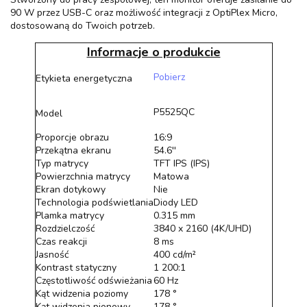
90 W przez USB-C oraz możliwość integracji z OptiPlex Micro,
dostosowaną do Twoich potrzeb.
Informacje o produkcie
Pobierz
Etykieta energetyczna
P5525QC
Model
Proporcje obrazu
16:9
Przekątna ekranu
54.6''
Typ matrycy
TFT IPS (IPS)
Powierzchnia matrycy
Matowa
Ekran dotykowy
Nie
Technologia podświetlania
Diody LED
Plamka matrycy
0.315 mm
Rozdzielczość
3840 x 2160 (4K/UHD)
Czas reakcji
8 ms
Jasność
400 cd/m²
Kontrast statyczny
1 200:1
Częstotliwość odświeżania
60 Hz
Kąt widzenia poziomy
178 °
Kąt widzenia pionowy
178 °