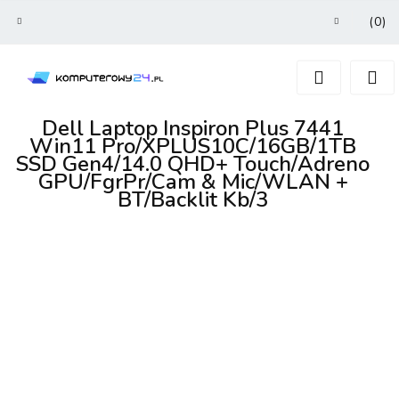
(
0
)
Zaloguj się
Zarejestruj się
Dodaj zgłoszenie
Dell Laptop Inspiron Plus 7441
Win11 Pro/XPLUS10C/16GB/1TB
SSD Gen4/14.0 QHD+ Touch/Adreno
GPU/FgrPr/Cam & Mic/WLAN +
BT/Backlit Kb/3