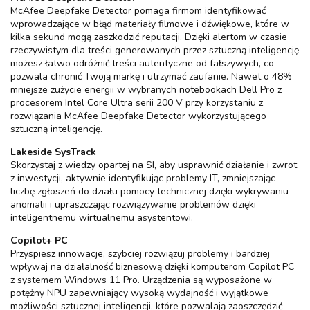
McAfee Deepfake Detector pomaga firmom identyfikować
wprowadzające w błąd materiały filmowe i dźwiękowe, które w
kilka sekund mogą zaszkodzić reputacji. Dzięki alertom w czasie
rzeczywistym dla treści generowanych przez sztuczną inteligencję
możesz łatwo odróżnić treści autentyczne od fałszywych, co
pozwala chronić Twoją markę i utrzymać zaufanie. Nawet o 48%
mniejsze zużycie energii w wybranych notebookach Dell Pro z
procesorem Intel Core Ultra serii 200 V przy korzystaniu z
rozwiązania McAfee Deepfake Detector wykorzystującego
sztuczną inteligencję.
Lakeside SysTrack
Skorzystaj z wiedzy opartej na SI, aby usprawnić działanie i zwrot
z inwestycji, aktywnie identyfikując problemy IT, zmniejszając
liczbę zgłoszeń do działu pomocy technicznej dzięki wykrywaniu
anomalii i upraszczając rozwiązywanie problemów dzięki
inteligentnemu wirtualnemu asystentowi.
Copilot+ PC
Przyspiesz innowacje, szybciej rozwiązuj problemy i bardziej
wpływaj na działalność biznesową dzięki komputerom Copilot PC
z systemem Windows 11 Pro. Urządzenia są wyposażone w
potężny NPU zapewniający wysoką wydajność i wyjątkowe
możliwości sztucznej inteligencji, które pozwalają zaoszczędzić