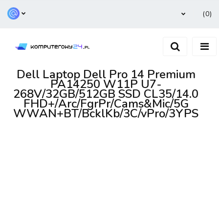
(
0
)
Zaloguj się
Zarejestruj się
Dodaj zgłoszenie
Dell Laptop Dell Pro 14 Premium
PA14250 W11P U7-
268V/32GB/512GB SSD CL35/14.0
FHD+/Arc/FgrPr/Cams&Mic/5G
WWAN+BT/BcklKb/3C/vPro/3YPS