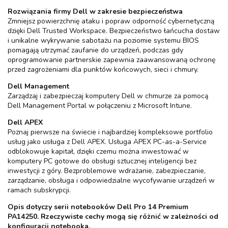
Rozwiązania firmy Dell w zakresie bezpieczeństwa
Zmniejsz powierzchnię ataku i popraw odporność cybernetyczną
dzięki Dell Trusted Workspace. Bezpieczeństwo łańcucha dostaw
i unikalne wykrywanie sabotażu na poziomie systemu BIOS
pomagają utrzymać zaufanie do urządzeń, podczas gdy
oprogramowanie partnerskie zapewnia zaawansowaną ochronę
przed zagrożeniami dla punktów końcowych, sieci i chmury.
Dell Management
Zarządzaj i zabezpieczaj komputery Dell w chmurze za pomocą
Dell Management Portal w połączeniu z Microsoft Intune.
Dell APEX
Poznaj pierwsze na świecie i najbardziej kompleksowe portfolio
usług jako usługa z Dell APEX. Usługa APEX PC-as-a-Service
odblokowuje kapitał, dzięki czemu można inwestować w
komputery PC gotowe do obsługi sztucznej inteligencji bez
inwestycji z góry. Bezproblemowe wdrażanie, zabezpieczanie,
zarządzanie, obsługa i odpowiedzialne wycofywanie urządzeń w
ramach subskrypcji.
Opis dotyczy serii notebooków Dell Pro 14 Premium
PA14250. Rzeczywiste cechy mogą się różnić w zależności od
konfiguracji notebooka.