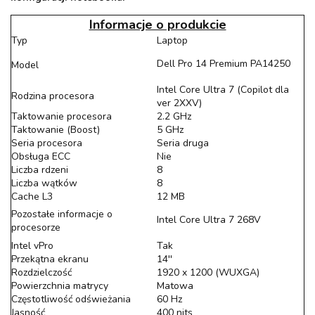
Informacje o produkcie
Typ
Laptop
Dell Pro 14 Premium PA14250
Model
Intel Core Ultra 7 (Copilot dla
Rodzina procesora
ver 2XXV)
Taktowanie procesora
2.2 GHz
Taktowanie (Boost)
5 GHz
Seria procesora
Seria druga
Obsługa ECC
Nie
Liczba rdzeni
8
Liczba wątków
8
Cache L3
12 MB
Pozostałe informacje o
Intel Core Ultra 7 268V
procesorze
Intel vPro
Tak
Przekątna ekranu
14''
Rozdzielczość
1920 x 1200 (WUXGA)
Powierzchnia matrycy
Matowa
Częstotliwość odświeżania
60 Hz
Jasność
400 nits