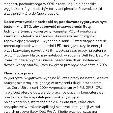
magnezu pochodzącego w 90% z recyklingu o eleganckim
wyglądzie, który nie obciąży torby ani plecaka. Prowadź dzięki
urządzeniu, które do Ciebie pasuje.
Nasze wytrzymałe notebooki są poddawane rygorystycznym
testom MIL-STD, aby zapewnić niezawodność floty.
Jedyny na świecie komercyjny komputer PC z klawiaturą z
szerokimi i głęboko osadzonymi klawiszami bez odstępów
zapewniającą wydajne i wygodne pisanie. Oszczędzająca baterię
technologia podświetlenia Mini-LED zmniejsza zużycie energii
przez klawiaturę nawet o 75% i wydłuża czas pracy na baterii o
około 4 godziny. Najcichszy notebook w rodzinie Dell Pro, Dell Pro
Premium działa płynnie i niemal bezgłośnie dzięki systemowi
dwóch wentylatorów, który zwiększa przepływ powietrza o 20%.
Płynniejsza praca
Wykorzystaj wyjątkową wydajność i czas pracy na baterii, a także
potężną sztuczną inteligencję w urządzeniu dzięki procesorom
Intel Core Ultra z serii 200V wyposażonym w NPU, GPU i CPU.
Tylko Dell oferuje gotowe do pracy rozwiązania komputerowe
oparte na sztucznej inteligencji wykorzystujące
najnowocześniejszą technologię NPU dla firm, które chcą
przyspieszyć wdrażanie aplikacji sztucznej inteligencji wśród
swoich pracowników. Dell Pro AI Studio przenosi sztuczną