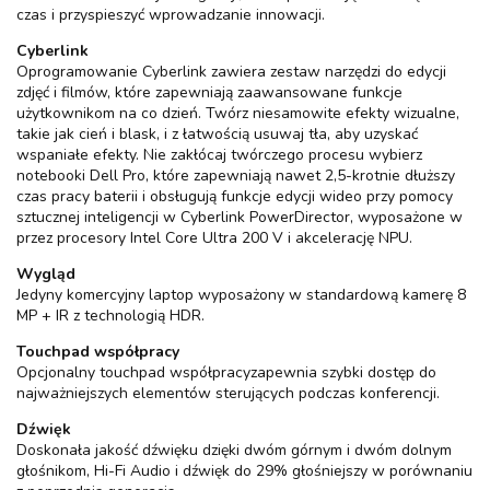
czas i przyspieszyć wprowadzanie innowacji.
Cyberlink
Oprogramowanie Cyberlink zawiera zestaw narzędzi do edycji
zdjęć i filmów, które zapewniają zaawansowane funkcje
użytkownikom na co dzień. Twórz niesamowite efekty wizualne,
takie jak cień i blask, i z łatwością usuwaj tła, aby uzyskać
wspaniałe efekty. Nie zakłócaj twórczego procesu wybierz
notebooki Dell Pro, które zapewniają nawet 2,5-krotnie dłuższy
czas pracy baterii i obsługują funkcje edycji wideo przy pomocy
sztucznej inteligencji w Cyberlink PowerDirector, wyposażone w
przez procesory Intel Core Ultra 200 V i akcelerację NPU.
Wygląd
Jedyny komercyjny laptop wyposażony w standardową kamerę 8
MP + IR z technologią HDR.
Touchpad współpracy
Opcjonalny touchpad współpracyzapewnia szybki dostęp do
najważniejszych elementów sterujących podczas konferencji.
Dźwięk
Doskonała jakość dźwięku dzięki dwóm górnym i dwóm dolnym
głośnikom, Hi-Fi Audio i dźwięk do 29% głośniejszy w porównaniu