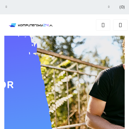
(
0
)
Zaloguj się
Zarejestruj się
Dodaj zgłoszenie