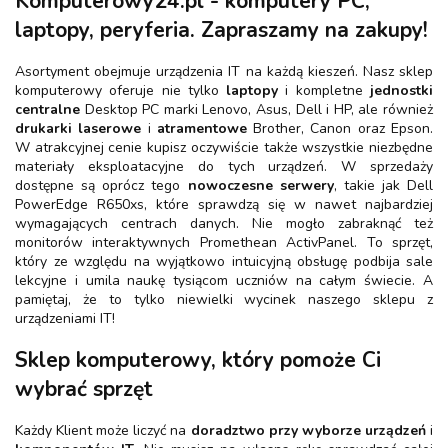
Komputerowy24.pl - komputery PC,
laptopy, peryferia. Zapraszamy na zakupy!
Asortyment obejmuje urządzenia IT na każdą kieszeń. Nasz sklep
komputerowy oferuje nie tylko
laptopy
i kompletne
jednostki
centralne
Desktop PC marki Lenovo, Asus, Dell i HP, ale również
drukarki laserowe
i
atramentowe
Brother, Canon oraz Epson.
W atrakcyjnej cenie kupisz oczywiście także wszystkie niezbędne
materiały eksploatacyjne do tych urządzeń. W sprzedaży
dostępne są oprócz tego
nowoczesne serwery
, takie jak Dell
PowerEdge R650xs, które sprawdzą się w nawet najbardziej
wymagających centrach danych. Nie mogło zabraknąć też
monitorów interaktywnych Promethean ActivPanel. To sprzęt,
który ze względu na wyjątkowo intuicyjną obsługę podbija sale
lekcyjne i umila naukę tysiącom uczniów na całym świecie. A
pamiętaj, że to tylko niewielki wycinek naszego sklepu z
urządzeniami IT!
Sklep komputerowy, który pomoże Ci
wybrać sprzęt
Każdy Klient może liczyć na
doradztwo przy wyborze urządzeń
i