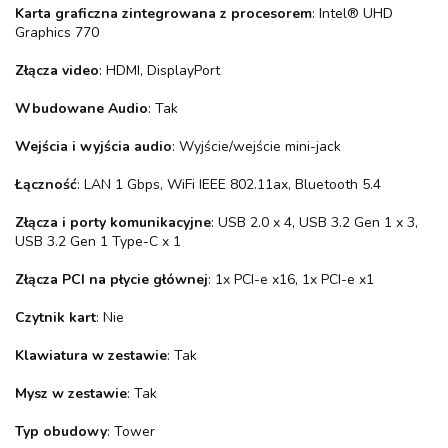
Karta graficzna zintegrowana z procesorem
: Intel® UHD
Graphics 770
Złącza video
: HDMI, DisplayPort
Wbudowane Audio
: Tak
Wejścia i wyjścia audio
: Wyjście/wejście mini-jack
Łączność
: LAN 1 Gbps, WiFi IEEE 802.11ax, Bluetooth 5.4
Złącza i porty komunikacyjne
: USB 2.0 x 4, USB 3.2 Gen 1 x 3,
USB 3.2 Gen 1 Type-C x 1
Złącza PCI na płycie głównej
: 1x PCI-e x16, 1x PCI-e x1
Czytnik kart
: Nie
Klawiatura w zestawie
: Tak
Mysz w zestawie
: Tak
Typ obudowy
: Tower