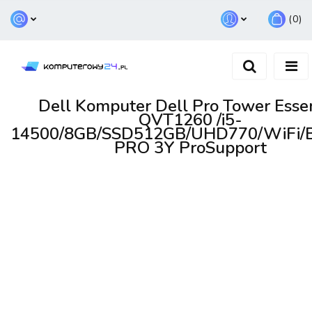
(
0
)
Zaloguj się
Zarejestruj się
Dodaj zgłoszenie
Dell Komputer Dell Pro Tower Essen
QVT1260 /i5-
14500/8GB/SSD512GB/UHD770/WiFi/
PRO 3Y ProSupport