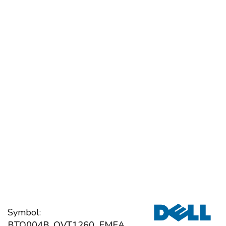
Symbol:
BTO004B_QVT1260_EMEA