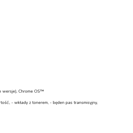
óre wersje), Chrome OS™
ść:, - wkłady z tonerem, - będen pas transmisyjny,