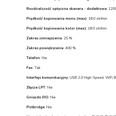
Rozdzielczość optyczna skanera - dodatkowa
: 120
Prędkość kopiowania mono (max)
: 18.0 str/min
Prędkość kopiowania kolor (max)
: 18.0 str/min
Zakres zmniejszenia
: 25 %
Zakres powiększenia
: 400 %
Telefon
: Nie
Fax
: Tak
Interfejs komunikacyjny
: USB 2.0 High-Speed, WiFi 80
Złącze LPT
: Nie
Gniazdo EIO
: Nie
Pictbridge
: Nie