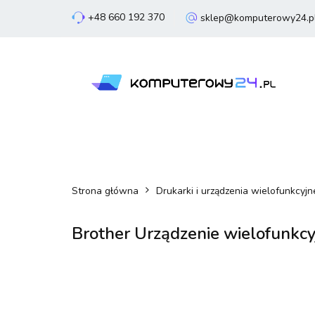
+48 660 192 370
sklep@komputerowy24.p
Laptopy
Komp
Smartfony
Sm
Laptopy
Komputery
Podzespoły
Strona główna
Drukarki i urządzenia wielofunkcyjn
Brother Urządzenie wielofunk