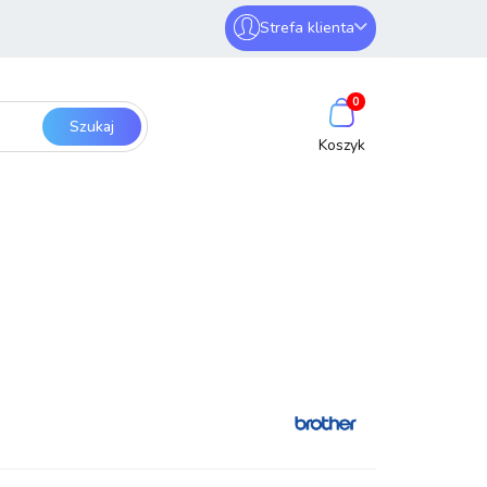
Strefa klienta
erwery i sieci
Zaloguj się
0
Zarejestruj się
Dodaj zgłoszenie
SmartHome
Bezpieczeństwo