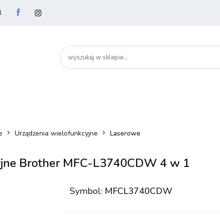
l
utery
Podzespoły
Peryferia
Drukarki
S
artHome
Bezpieczeństwo
Peryferia
Drukarki
Serwery i sieci
Smartfony
e
Urządzenia wielofunkcyjne
Laserowe
cyjne Brother MFC-L3740CDW 4 w 1
Symbol:
MFCL3740CDW