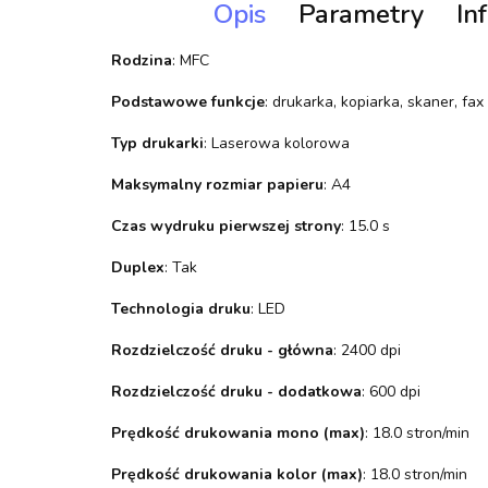
Opis
Parametry
In
Rodzina
: MFC
Podstawowe funkcje
: drukarka, kopiarka, skaner, fax
Typ drukarki
: Laserowa kolorowa
Maksymalny rozmiar papieru
: A4
Czas wydruku pierwszej strony
: 15.0 s
Duplex
: Tak
Technologia druku
: LED
Rozdzielczość druku - główna
: 2400 dpi
Rozdzielczość druku - dodatkowa
: 600 dpi
Prędkość drukowania mono (max)
: 18.0 stron/min
Prędkość drukowania kolor (max)
: 18.0 stron/min