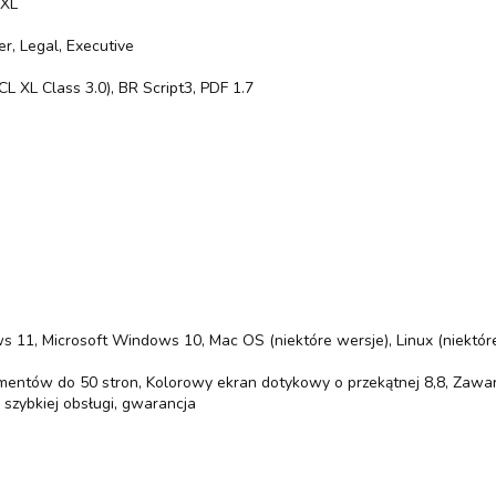
8XL
ter, Legal, Executive
CL XL Class 3.0), BR Script3, PDF 1.7
ws 11, Microsoft Windows 10, Mac OS (niektóre wersje), Linux (niekt
entów do 50 stron, Kolorowy ekran dotykowy o przekątnej 8,8, Zawarto
k szybkiej obsługi, gwarancja