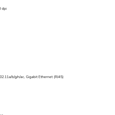
0 dpi
2.11a/b/g/n/ac, Gigabit Ethernet (RJ45)