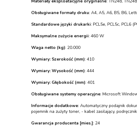
Materiały eksploatacyjne oryginalne
: TN248, TN24
Obsługiwane formaty druku
: A4, A5, A6, B5, B6, Let
Standardowe języki drukarki
: PCL5e, PCL5c, PCL6 (P
Maksymalne zużycie energii
: 460 W
Waga netto (kg)
: 20.000
Wymiary: Szerokość (mm)
: 410
Wymiary: Wysokość (mm)
: 444
Wymiary: Głębokość (mm)
: 401
Obsługiwane systemy operacyjne
: Microsoft Windo
Informacje dodatkowe
: Automatyczny podajnik dokum
pojemnik na zużyty toner, - kabel zasilający, podręczni
Gwarancja producenta [mies.]
: 24