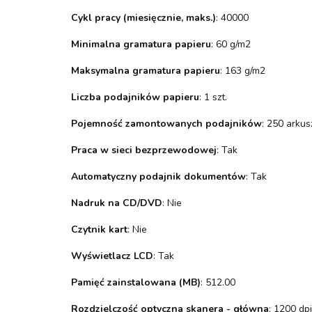
Cykl pracy (miesięcznie, maks.)
: 40000
Minimalna gramatura papieru
: 60 g/m2
Maksymalna gramatura papieru
: 163 g/m2
Liczba podajników papieru
: 1 szt.
Pojemność zamontowanych podajników
: 250 arkus
Praca w sieci bezprzewodowej
: Tak
Automatyczny podajnik dokumentów
: Tak
Nadruk na CD/DVD
: Nie
Czytnik kart
: Nie
Wyświetlacz LCD
: Tak
Pamięć zainstalowana (MB)
: 512.00
Rozdzielczość optyczna skanera - główna
: 1200 dpi