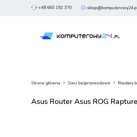
+48 660 192 370
sklep@komputerowy24.p
Laptopy
Komp
Smartfony
Sm
Laptopy
Komputery
Podzespoły
Strona główna
Sieci bezprzewodowe
Routery 
Asus Router Asus ROG Raptu