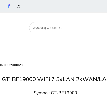
l
utery
Podzespoły
Peryferia
Drukarki
S
artHome
Bezpieczeństwo
Peryferia
Drukarki
Serwery i sieci
Smartfony
bezprzewodowe
re GT-BE19000 WiFi 7 5xLAN 2xWAN/L
Symbol:
GT-BE19000