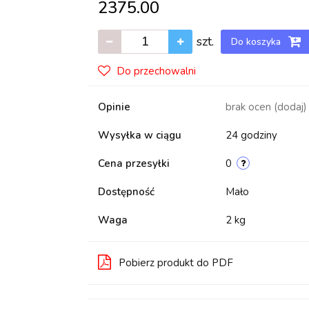
2375.00
szt.
Do koszyka
Do przechowalni
Opinie
brak ocen
(dodaj)
Wysyłka w ciągu
24 godziny
Cena przesyłki
0
Dostępność
Mało
Waga
2 kg
Pobierz produkt do PDF