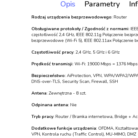
Opis
Parametry
In
Rodzaj urządzenia bezprzewodowego
: Router
Obsługiwane protokoły / Zgodność z normami
: IE
częstotliwość 2,4 GHz, IEEE 802.11g Połączenie bezpr
bezprzewodowe (Wi-Fi 5), IEEE 802.11ax Połączenie b
Częstotliwość pracy
: 2,4 GHz, 5 GHz i 6 GHz
Prędkość transmisji
: Wi-Fi: 19000 Mbps = 1376 Mbps
Bezpieczeństwo
: AiProtection, VPN, WPA/WPA2/WPA
DNS-over-TLS, Security Scan, Firewall, SSH
Antena
: Zewnętrzna - 8 szt.
Odpinana antena
: Nie
Tryb pracy
: Router / Bramka internetowa, Bridge + A
Dodatkowe funkcje urządzenia
: OFDMA, Kształtowani
VPN, Kontrola ruchu (Traffic Control), MU-MIMO, DMZ 