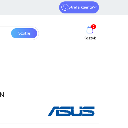
Strefa klienta
erwery i sieci
Zaloguj się
0
Zarejestruj się
Dodaj zgłoszenie
SmartHome
Bezpieczeństwo
AN