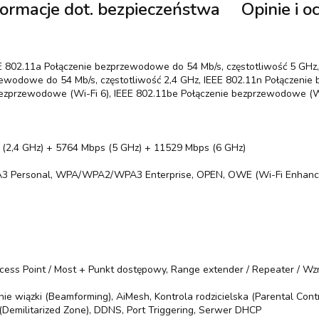
formacje dot. bezpieczeństwa
Opinie i o
EE 802.11a Połączenie bezprzewodowe do 54 Mb/s, częstotliwość 5 GHz
zewodowe do 54 Mb/s, częstotliwość 2,4 GHz, IEEE 802.11n Połączenie
ezprzewodowe (Wi-Fi 6), IEEE 802.11be Połączenie bezprzewodowe (Wi-
 (2,4 GHz) + 5764 Mbps (5 GHz) + 11529 Mbps (6 GHz)
3 Personal, WPA/WPA2/WPA3 Enterprise, OPEN, OWE (Wi-Fi Enhanced 
ccess Point / Most + Punkt dostępowy, Range extender / Repeater / W
e wiązki (Beamforming), AiMesh, Kontrola rodzicielska (Parental Contro
(Demilitarized Zone), DDNS, Port Triggering, Serwer DHCP