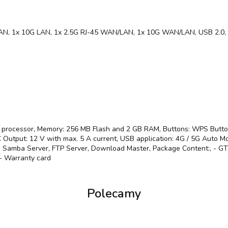
LAN, 1x 10G LAN, 1x 2.5G RJ-45 WAN/LAN, 1x 10G WAN/LAN, USB 2.0,
e processor, Memory: 256 MB Flash and 2 GB RAM, Buttons: WPS Button
utput: 12 V with max. 5 A current, USB application: 4G / 5G Auto Mob
,, Samba Server, FTP Server, Download Master, Package Content:, - GT-
 - Warranty card
Polecamy