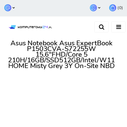
(
0
)
Zaloguj się
Zarejestruj się
Dodaj zgłoszenie
Asus Notebook Asus ExpertBook
P1503CVA-S72255W
15,6"FHD/Core 5
210H/16GB/SSD512GB/Intel/W11
HOME Misty Grey 3Y On-Site NBD