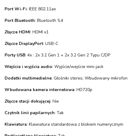
Port Wi-Fi
: IEEE 802.11ax
Port Bluetooth
: Bluetooth 5.4
Złącze HDMI
: HDMI x1
Złącze DisplayPort
: USB-C
Porty USB
: 4x : 2x 3.2 Gen 1 + 2x 3.2 Gen 2 Typu C/DP
Wejścia i wyjścia audio
: Wyjście/wejście mini-jack
Dodatki multimedialne
: Głośniki stereo, Wbudowany mikrofon
Wbudowana kamera internetowa
: HD720p
Złącze stacji dokującej
: Nie
Czytnik linii papilarnych
: Tak
Klawiatura
: Klawiatura standardowa z blokiem numerycznym
Podświetlana klawiatura
: Tak