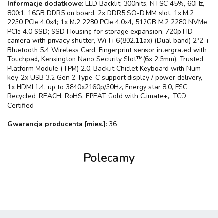
Informacje dodatkowe
: LED Backlit, 300nits, NTSC 45%, 60Hz,
800:1, 16GB DDR5 on board, 2x DDR5 SO-DIMM slot, 1x M.2
2230 PCIe 4.0x4; 1x M.2 2280 PCIe 4.0x4, 512GB M.2 2280 NVMe
PCIe 4.0 SSD; SSD Housing for storage expansion, 720p HD
camera with privacy shutter, Wi-Fi 6(802.11ax) (Dual band) 2*2 +
Bluetooth 5.4 Wireless Card, Fingerprint sensor intergrated with
Touchpad, Kensington Nano Security Slot™(6x 2.5mm), Trusted
Platform Module (TPM) 2.0, Backlit Chiclet Keyboard with Num-
key, 2x USB 3.2 Gen 2 Type-C support display / power delivery,
1x HDMI 1.4, up to 3840x2160p/30Hz, Energy star 8.0, FSC
Recycled, REACH, RoHS, EPEAT Gold with Climate+,, TCO
Certified
Gwarancja producenta [mies.]
: 36
Polecamy