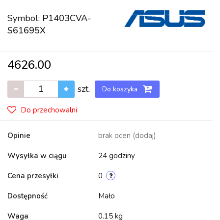
Symbol:
P1403CVA-
S61695X
4626.00
szt.
Do koszyka
Do przechowalni
Opinie
brak ocen
(dodaj)
Wysyłka w ciągu
24 godziny
Cena przesyłki
0
Dostępność
Mało
Waga
0.15 kg