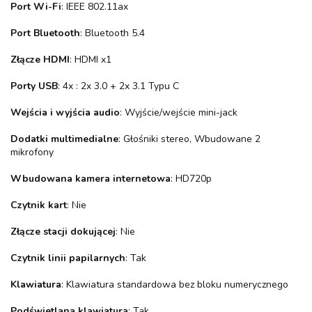
Port Wi-Fi
: IEEE 802.11ax
Port Bluetooth
: Bluetooth 5.4
Złącze HDMI
: HDMI x1
Porty USB
: 4x : 2x 3.0 + 2x 3.1 Typu C
Wejścia i wyjścia audio
: Wyjście/wejście mini-jack
Dodatki multimedialne
: Głośniki stereo, Wbudowane 2
mikrofony
Wbudowana kamera internetowa
: HD720p
Czytnik kart
: Nie
Złącze stacji dokującej
: Nie
Czytnik linii papilarnych
: Tak
Klawiatura
: Klawiatura standardowa bez bloku numerycznego
Podświetlana klawiatura
: Tak