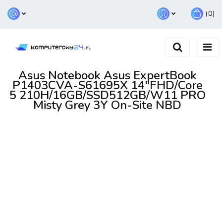
(
0
)
Zaloguj się
Zarejestruj się
Dodaj zgłoszenie
Asus Notebook Asus ExpertBook
P1403CVA-S61695X 14"FHD/Core
5 210H/16GB/SSD512GB/W11 PRO
Misty Grey 3Y On-Site NBD