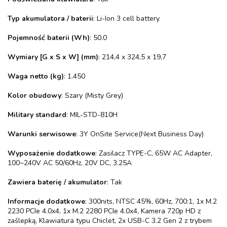
Typ akumulatora / baterii
: Li-Ion 3 cell battery
Pojemność baterii (Wh)
: 50.0
Wymiary [G x S x W] (mm)
: 214,4 x 324,5 x 19,7
Waga netto (kg)
: 1.450
Kolor obudowy
: Szary (Misty Grey)
Military standard
: MIL-STD-810H
Warunki serwisowe
: 3Y OnSite Service(Next Business Day)
Wyposażenie dodatkowe
: Zasilacz TYPE-C, 65W AC Adapter,
100~240V AC 50/60Hz, 20V DC, 3.25A
Zawiera baterię / akumulator
: Tak
Informacje dodatkowe
: 300nits, NTSC 45%, 60Hz, 700:1, 1x M.2
2230 PCIe 4.0x4, 1x M.2 2280 PCIe 4.0x4, Kamera 720p HD z
zaślepką, Klawiatura typu Chiclet, 2x USB-C 3.2 Gen 2 z trybem