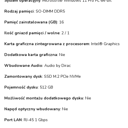
System operacyjny
: Microsoft® Windows 11 Pro PL 64-bit
Rodzaj pamięci
: SO-DIMM DDR5
Pamięć zainstalowana (GB)
: 16
Ilość gniazd pamięci / wolne
: 2 / 1
Karta graficzna zintegrowana z procesorem
: Intel® Graphics
Dodatkowa karta graficzna
: Nie
Wbudowane Audio
: Audio by Dirac
Zamontowany dysk
: SSD M.2 PCIe NVMe
Pojemność dysku
: 512 GB
Możliwość montażu dodatkowego dysku
: Nie
Napęd optyczny wbudowany
: Nie
Port LAN
: RJ-45 1 Gbps