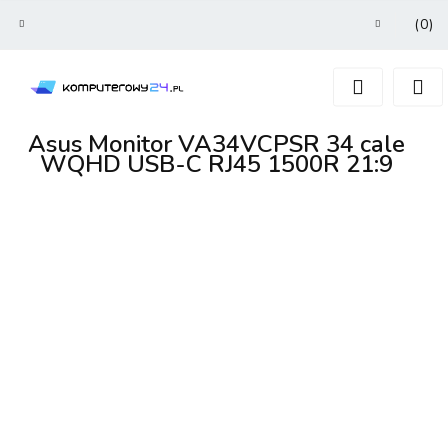
(
0
)
Zaloguj się
Zarejestruj się
Dodaj zgłoszenie
Asus Monitor VA34VCPSR 34 cale
WQHD USB-C RJ45 1500R 21:9