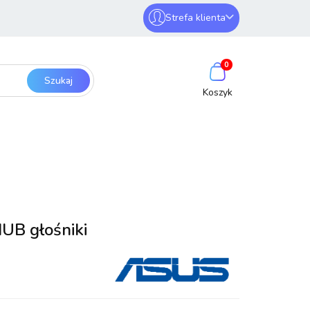
Strefa klienta
erwery i sieci
Zaloguj się
0
Zarejestruj się
Dodaj zgłoszenie
SmartHome
Bezpieczeństwo
UB głośniki