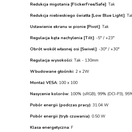
Redukcja migotania [FlickerFree/Safe]
: Tak
Redukcja niebieskiego światła [Low Blue Light]
: Ta
Ustawienie ekranu w pionie [Pivot]
: Tak
Regulacja kąta nachylenia [Tilt]
: -5° / +23°
Obrót wokół własnej osi [Swivel]
: -30° / +30°
Regulacja wysokości
: Tak - 130mm
Wbudowane głośniki
: 2 x 2W
Montaż VESA
: 100 x 100
Nasycenie kolorów
: 100% (sRGB), 99% (DCI-P3), 9
Pobór energii (podczas pracy)
: 31.04 W
Pobór energii (tryb czuwania)
: 0.50 W
Klasa energetyczna
: F