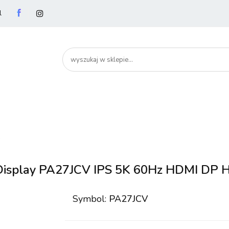
l
utery
Podzespoły
Peryferia
Drukarki
S
artHome
Bezpieczeństwo
Peryferia
Drukarki
Serwery i sieci
Smartfony
D
 Display PA27JCV IPS 5K 60Hz HDMI DP H
Symbol:
PA27JCV