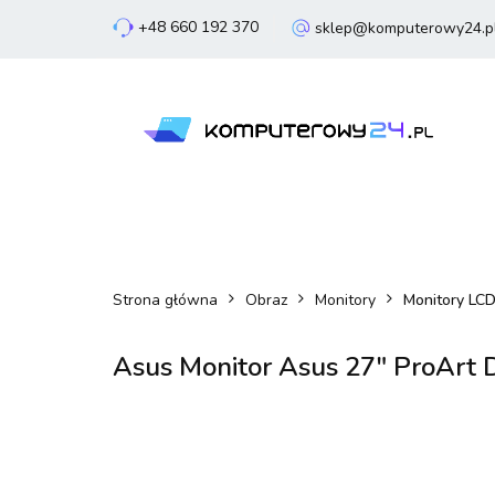
+48 660 192 370
sklep@komputerowy24.p
Laptopy
Komp
Smartfony
Sm
Laptopy
Komputery
Podzespoły
Strona główna
Obraz
Monitory
Monitory LC
Asus Monitor Asus 27" ProArt