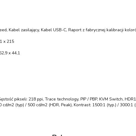
ed, Kabel zasilający, Kabel USB-C, Raport z fabrycznej kalibracji kolor
,1 x 215
62,9 x 44,1
Gęstość pikseli: 218 ppi, Trace technology, PIP / PBP, KVM Switch, HDR
cd/m2 (typ) / 500 cd/m2 (HDR, Peak), Kontrast: 1500:1 (typ.) / 3000:1 