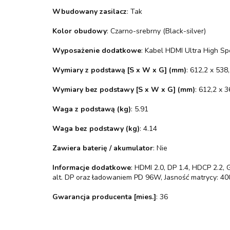
Wbudowany zasilacz
: Tak
Kolor obudowy
: Czarno-srebrny (Black-silver)
Wyposażenie dodatkowe
: Kabel HDMI Ultra High Spe
Wymiary z podstawą [S x W x G] (mm)
: 612,2 x 538
Wymiary bez podstawy [S x W x G] (mm)
: 612,2 x 3
Waga z podstawą (kg)
: 5.91
Waga bez podstawy (kg)
: 4.14
Zawiera baterię / akumulator
: Nie
Informacje dodatkowe
: HDMI 2.0, DP 1.4, HDCP 2.2, 
alt. DP oraz ładowaniem PD 96W, Jasność matrycy: 400 
Gwarancja producenta [mies.]
: 36