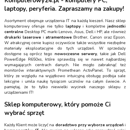
Komputerowy24.pl - komputery PC,
laptopy, peryferia. Zapraszamy na zakupy!
Asortyment obejmuje urządzenia IT na każdą kieszeń. Nasz sklep
komputerowy oferuje nie tylko
laptopy
i kompletne
jednostki
centralne
Desktop PC marki Lenovo, Asus, Dell i HP, ale również
drukarki laserowe
i
atramentowe
Brother, Canon oraz Epson.
W atrakcyjnej cenie kupisz oczywiście także wszystkie niezbędne
materiały eksploatacyjne do tych urządzeń. W sprzedaży
dostępne są oprócz tego
nowoczesne serwery
, takie jak Dell
PowerEdge R650xs, które sprawdzą się w nawet najbardziej
wymagających centrach danych. Nie mogło zabraknąć też
monitorów interaktywnych Promethean ActivPanel. To sprzęt,
który ze względu na wyjątkowo intuicyjną obsługę podbija sale
lekcyjne i umila naukę tysiącom uczniów na całym świecie. A
pamiętaj, że to tylko niewielki wycinek naszego sklepu z
urządzeniami IT!
Sklep komputerowy, który pomoże Ci
wybrać sprzęt
Każdy Klient może liczyć na
doradztwo przy wyborze urządzeń
i