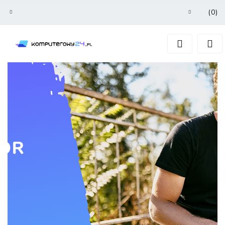
(
0
)
Zaloguj się
Zarejestruj się
Dodaj zgłoszenie