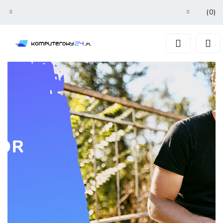
(
0
)
Zaloguj się
Zarejestruj się
Dodaj zgłoszenie