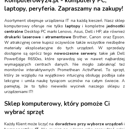
Komputerowy24.pl - komputery PC,
laptopy, peryferia. Zapraszamy na zakupy!
Asortyment obejmuje urządzenia IT na każdą kieszeń. Nasz sklep
komputerowy oferuje nie tylko
laptopy
i kompletne
jednostki
centralne
Desktop PC marki Lenovo, Asus, Dell i HP, ale również
drukarki laserowe
i
atramentowe
Brother, Canon oraz Epson.
W atrakcyjnej cenie kupisz oczywiście także wszystkie niezbędne
materiały eksploatacyjne do tych urządzeń. W sprzedaży
dostępne są oprócz tego
nowoczesne serwery
, takie jak Dell
PowerEdge R650xs, które sprawdzą się w nawet najbardziej
wymagających centrach danych. Nie mogło zabraknąć też
monitorów interaktywnych Promethean ActivPanel. To sprzęt,
który ze względu na wyjątkowo intuicyjną obsługę podbija sale
lekcyjne i umila naukę tysiącom uczniów na całym świecie. A
pamiętaj, że to tylko niewielki wycinek naszego sklepu z
urządzeniami IT!
Sklep komputerowy, który pomoże Ci
wybrać sprzęt
Każdy Klient może liczyć na
doradztwo przy wyborze urządzeń
i