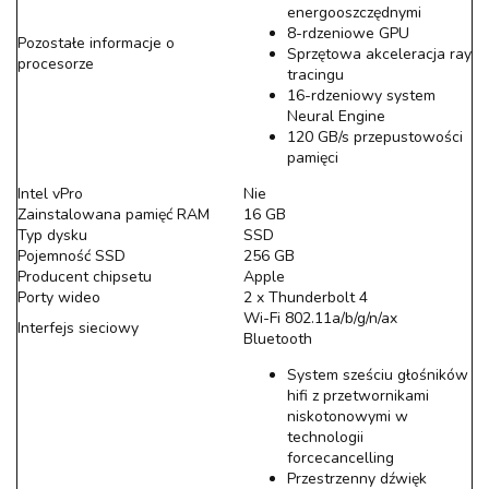
energooszczędnymi
8-rdzeniowe GPU
Pozostałe informacje o
Sprzętowa akceleracja ray
procesorze
tracingu
16-rdzeniowy system
Neural Engine
120 GB/s przepustowości
pamięci
Intel vPro
Nie
Zainstalowana pamięć RAM
16 GB
Typ dysku
SSD
Pojemność SSD
256 GB
Producent chipsetu
Apple
Porty wideo
2 x Thunderbolt 4
Wi-Fi 802.11a/b/g/n/ax
Interfejs sieciowy
Bluetooth
System sześciu głośników
hifi z przetwornikami
niskotonowymi w
technologii
forcecancelling
Przestrzenny dźwięk