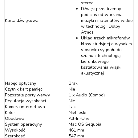
stereo
Dźwięk przestrzenny
podczas odtwarzania
Karta dźwiękowa
muzyki i materiałów wideo
w technologii Dolby
Atmos
Układ trzech mikrofonów
klasy studyjnej o wysokim
stosunku sygnału do
szumu z technologią
kierunkowego
kształtowania wiązki
akustycznej
Napęd optyczny
Brak
Czytnik kart pamięci
Nie
Pozostałe porty we/wy
1 x Audio (Combo)
Regulacja wysokości
Nie
Kamera internetowa
Tak
Kolor
Niebieski
Obudowa
All-In-One
System operacyjny
Mac OS Sequoia
Wysokość
461 mm
Szerokość
547 mm