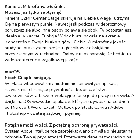
Kamera. Mikrofony. Głośniki.
Możesz już tylko zabłysnąć.
Kamera 12MP Center Stage skieruje na Ciebie uwagę i utrzyma
Cię na pierwszym planie. Nawet jeśli podczas wideorozmowy
poruszysz się albo inne osoby pojawią się obok, Ty pozostaniesz
idealnie w kadrze. Funkcja Widok blatu pokaże na ekranie
jednocześnie Twoje biurko z góry i Ciebie. A mikrofony jakości
studyjnej oraz system sześciu głośników z dźwiękiem
przestrzennym w technologii Dolby Atmos sprawią, że będzie to
wideokonferencja wyjątkowej jakości.
macOS.
Niech Ci apki śmigają.
W iMaca wbudowaliśmy multum niesamowitych aplikacji,
rozwiązania chroniące prywatność i bezpieczeństwo
użytkowników, a także rewelacyjne funkcje do pracy i rozrywki. A
dzięki macOS wszystkie aplikacje, których używasz na co dzień -
od Microsoft Word, Excel i Outlook po Slack, Canva i Adobe
Photoshop - działają szybciej i płynniej.
Potężne możliwości. Z potężną ochroną prywatności.
System Apple Intelligence zaprojektowano z myślą o nieustannej
ochronie Twojej prywatności. Przetwarza dane bezpośrednio na