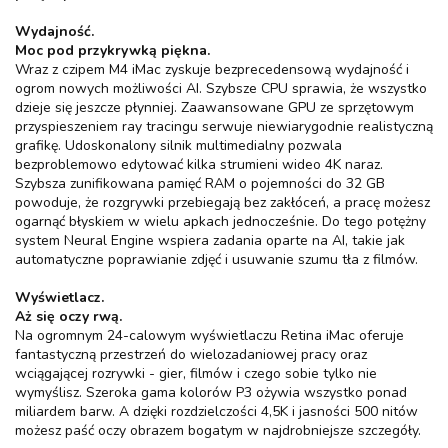
Wydajność.
Moc pod przykrywką piękna.
Wraz z czipem M4 iMac zyskuje bezprecedensową wydajność i
ogrom nowych możliwości AI. Szybsze CPU sprawia, że wszystko
dzieje się jeszcze płynniej. Zaawansowane GPU ze sprzętowym
przyspieszeniem ray tracingu serwuje niewiarygodnie realistyczną
grafikę. Udoskonalony silnik multimedialny pozwala
bezproblemowo edytować kilka strumieni wideo 4K naraz.
Szybsza zunifikowana pamięć RAM o pojemności do 32 GB
powoduje, że rozgrywki przebiegają bez zakłóceń, a pracę możesz
ogarnąć błyskiem w wielu apkach jednocześnie. Do tego potężny
system Neural Engine wspiera zadania oparte na AI, takie jak
automatyczne poprawianie zdjęć i usuwanie szumu tła z filmów.
Wyświetlacz.
Aż się oczy rwą.
Na ogromnym 24-calowym wyświetlaczu Retina iMac oferuje
fantastyczną przestrzeń do wielozadaniowej pracy oraz
wciągającej rozrywki - gier, filmów i czego sobie tylko nie
wymyślisz. Szeroka gama kolorów P3 ożywia wszystko ponad
miliardem barw. A dzięki rozdzielczości 4,5K i jasności 500 nitów
możesz paść oczy obrazem bogatym w najdrobniejsze szczegóły.