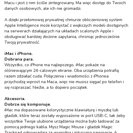
Macu i jest z nim ściśle zintegrowany. Ma więc dostęp do Twoich
danych osobowych, ale ich nie gromadzi.
A dzięki przełomowej prywatnej chmurze obliczeniowej system
Apple Intelligence może korzystać z większych modeli dostępnych
na serwerach działających na układach scalonych Apple i
obsługiwać bardziej złożone zapytania, chroniąc jednocześnie
Twoją prywatność.
iMac i iPhone.
Dobrana para.
Wszystko, co iPhone ma najlepszego, iMac pokaże na
olśniewającym 24-calowym ekranie. Oba urządzenia potrafią
razem zdziałać cuda. Połączenia i wiadomości z iPhonea
przychodzą wprost na Maca, więc nie musisz sięgać po telefon i
się rozpraszać. Nieźle, a to dopiero początek.
Akcesoria.
Dobrze się komponuje.
iMac ma dopasowane kolorystycznie klawiaturę i myszkę lub
gładzik, które teraz zostały wyposażone w port USB-C, tak żeby
wszystkie Twoje ulubione urządzenia można było ładować za
pomocą jednego kabla. Mysz Magic Mouse i gładzik Magic
Trackpad odpowiadają za wygodną i intuicyjną nawigację. A