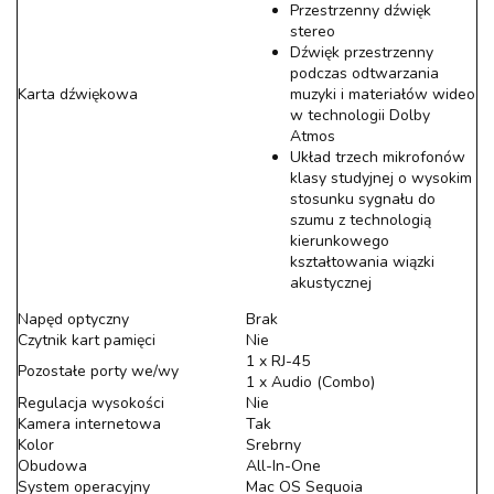
Przestrzenny dźwięk
stereo
Dźwięk przestrzenny
podczas odtwarzania
Karta dźwiękowa
muzyki i materiałów wideo
w technologii Dolby
Atmos
Układ trzech mikrofonów
klasy studyjnej o wysokim
stosunku sygnału do
szumu z technologią
kierunkowego
kształtowania wiązki
akustycznej
Napęd optyczny
Brak
Czytnik kart pamięci
Nie
1 x RJ-45
Pozostałe porty we/wy
1 x Audio (Combo)
Regulacja wysokości
Nie
Kamera internetowa
Tak
Kolor
Srebrny
Obudowa
All-In-One
System operacyjny
Mac OS Sequoia