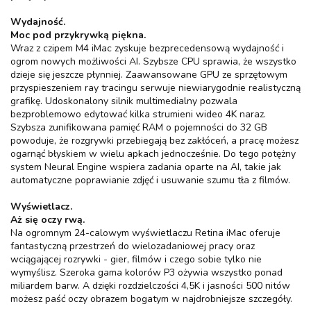
Wydajność.
Moc pod przykrywką piękna.
Wraz z czipem M4 iMac zyskuje bezprecedensową wydajność i
ogrom nowych możliwości AI. Szybsze CPU sprawia, że wszystko
dzieje się jeszcze płynniej. Zaawansowane GPU ze sprzętowym
przyspieszeniem ray tracingu serwuje niewiarygodnie realistyczną
grafikę. Udoskonalony silnik multimedialny pozwala
bezproblemowo edytować kilka strumieni wideo 4K naraz.
Szybsza zunifikowana pamięć RAM o pojemności do 32 GB
powoduje, że rozgrywki przebiegają bez zakłóceń, a pracę możesz
ogarnąć błyskiem w wielu apkach jednocześnie. Do tego potężny
system Neural Engine wspiera zadania oparte na AI, takie jak
automatyczne poprawianie zdjęć i usuwanie szumu tła z filmów.
Wyświetlacz.
Aż się oczy rwą.
Na ogromnym 24-calowym wyświetlaczu Retina iMac oferuje
fantastyczną przestrzeń do wielozadaniowej pracy oraz
wciągającej rozrywki - gier, filmów i czego sobie tylko nie
wymyślisz. Szeroka gama kolorów P3 ożywia wszystko ponad
miliardem barw. A dzięki rozdzielczości 4,5K i jasności 500 nitów
możesz paść oczy obrazem bogatym w najdrobniejsze szczegóły.