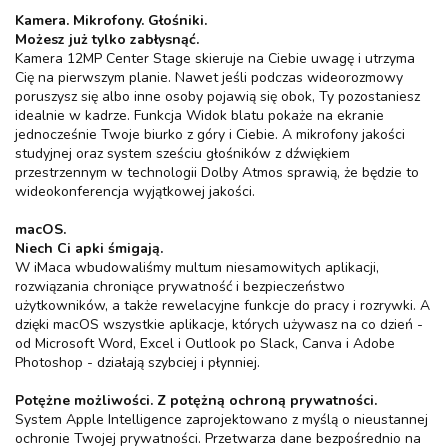
Kamera. Mikrofony. Głośniki.
Możesz już tylko zabłysnąć.
Kamera 12MP Center Stage skieruje na Ciebie uwagę i utrzyma
Cię na pierwszym planie. Nawet jeśli podczas wideorozmowy
poruszysz się albo inne osoby pojawią się obok, Ty pozostaniesz
idealnie w kadrze. Funkcja Widok blatu pokaże na ekranie
jednocześnie Twoje biurko z góry i Ciebie. A mikrofony jakości
studyjnej oraz system sześciu głośników z dźwiękiem
przestrzennym w technologii Dolby Atmos sprawią, że będzie to
wideokonferencja wyjątkowej jakości.
macOS.
Niech Ci apki śmigają.
W iMaca wbudowaliśmy multum niesamowitych aplikacji,
rozwiązania chroniące prywatność i bezpieczeństwo
użytkowników, a także rewelacyjne funkcje do pracy i rozrywki. A
dzięki macOS wszystkie aplikacje, których używasz na co dzień -
od Microsoft Word, Excel i Outlook po Slack, Canva i Adobe
Photoshop - działają szybciej i płynniej.
Potężne możliwości. Z potężną ochroną prywatności.
System Apple Intelligence zaprojektowano z myślą o nieustannej
ochronie Twojej prywatności. Przetwarza dane bezpośrednio na