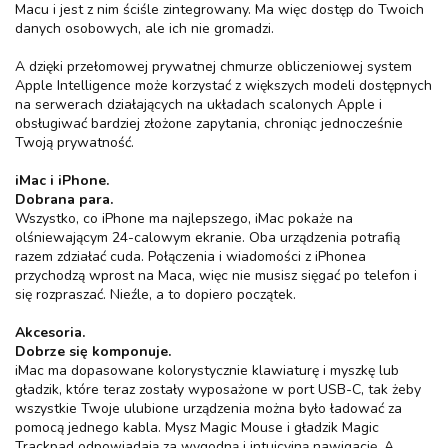
Macu i jest z nim ściśle zintegrowany. Ma więc dostęp do Twoich
danych osobowych, ale ich nie gromadzi.
A dzięki przełomowej prywatnej chmurze obliczeniowej system
Apple Intelligence może korzystać z większych modeli dostępnych
na serwerach działających na układach scalonych Apple i
obsługiwać bardziej złożone zapytania, chroniąc jednocześnie
Twoją prywatność.
iMac i iPhone.
Dobrana para.
Wszystko, co iPhone ma najlepszego, iMac pokaże na
olśniewającym 24-calowym ekranie. Oba urządzenia potrafią
razem zdziałać cuda. Połączenia i wiadomości z iPhonea
przychodzą wprost na Maca, więc nie musisz sięgać po telefon i
się rozpraszać. Nieźle, a to dopiero początek.
Akcesoria.
Dobrze się komponuje.
iMac ma dopasowane kolorystycznie klawiaturę i myszkę lub
gładzik, które teraz zostały wyposażone w port USB-C, tak żeby
wszystkie Twoje ulubione urządzenia można było ładować za
pomocą jednego kabla. Mysz Magic Mouse i gładzik Magic
Trackpad odpowiadają za wygodną i intuicyjną nawigację. A