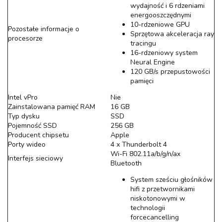
wydajność i 6 rdzeniami
energooszczędnymi
10-rdzeniowe GPU
Pozostałe informacje o
Sprzętowa akceleracja ray
procesorze
tracingu
16-rdzeniowy system
Neural Engine
120 GB/s przepustowości
pamięci
Intel vPro
Nie
Zainstalowana pamięć RAM
16 GB
Typ dysku
SSD
Pojemność SSD
256 GB
Producent chipsetu
Apple
Porty wideo
4 x Thunderbolt 4
Wi-Fi 802.11a/b/g/n/ax
Interfejs sieciowy
Bluetooth
System sześciu głośników
hifi z przetwornikami
niskotonowymi w
technologii
forcecancelling