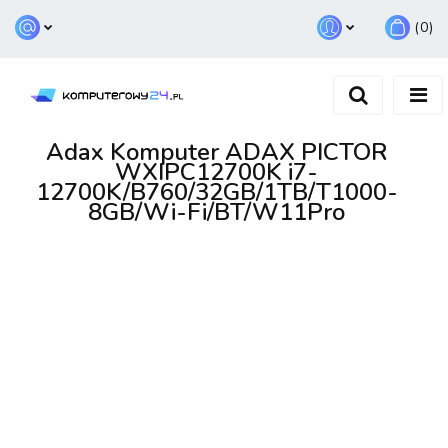
(
0
)
Zaloguj się
Zarejestruj się
Dodaj zgłoszenie
Adax Komputer ADAX PICTOR
WXIPC12700K i7-
12700K/B760/32GB/1TB/T1000-
8GB/Wi-Fi/BT/W11Pro