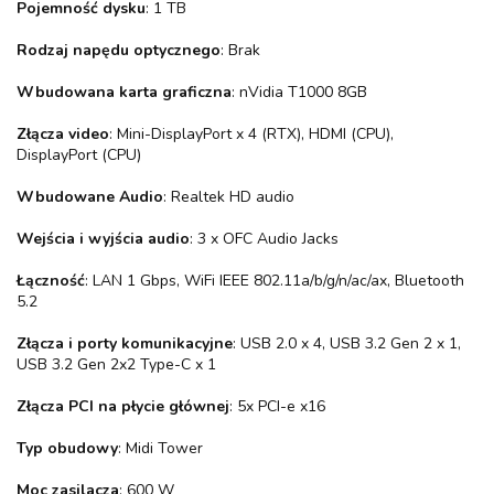
Pojemność dysku
: 1 TB
Rodzaj napędu optycznego
: Brak
Wbudowana karta graficzna
: nVidia T1000 8GB
Złącza video
: Mini-DisplayPort x 4 (RTX), HDMI (CPU),
DisplayPort (CPU)
Wbudowane Audio
: Realtek HD audio
Wejścia i wyjścia audio
: 3 x OFC Audio Jacks
Łączność
: LAN 1 Gbps, WiFi IEEE 802.11a/b/g/n/ac/ax, Bluetooth
5.2
Złącza i porty komunikacyjne
: USB 2.0 x 4, USB 3.2 Gen 2 x 1,
USB 3.2 Gen 2x2 Type-C x 1
Złącza PCI na płycie głównej
: 5x PCI-e x16
Typ obudowy
: Midi Tower
Moc zasilacza
: 600 W