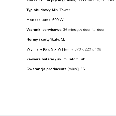
Złącza PCI na płycie głównej
: 1x PCI-e x16, 1x PCI-e
Typ obudowy
: Mini Tower
Moc zasilacza
: 600 W
Warunki serwisowe
: 36 miesięcy door-to-door
Normy i certyfikaty
: CE
Wymiary [G x S x W] (mm)
: 370 x 220 x 408
Zawiera baterię / akumulator
: Tak
Gwarancja producenta [mies.]
: 36