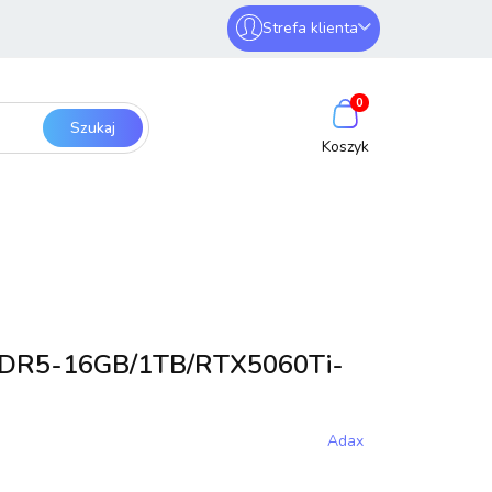
Strefa klienta
erwery i sieci
Zaloguj się
0
Zarejestruj się
Dodaj zgłoszenie
SmartHome
Bezpieczeństwo
DR5-16GB/1TB/RTX5060Ti-
Adax