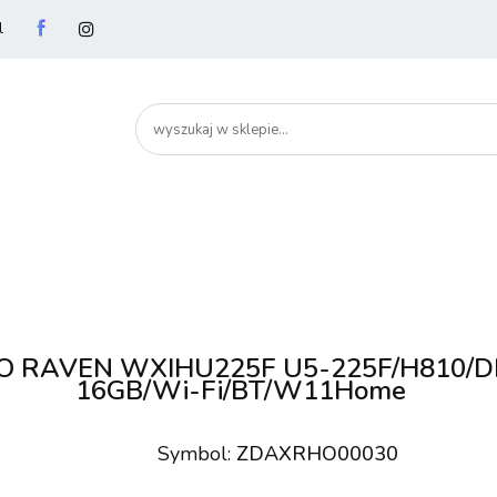
l
utery
Podzespoły
Peryferia
Drukarki
S
artHome
Bezpieczeństwo
Peryferia
Drukarki
Serwery i sieci
Smartfony
O RAVEN WXIHU225F U5-225F/H810/D
16GB/Wi-Fi/BT/W11Home
Symbol:
ZDAXRHO00030