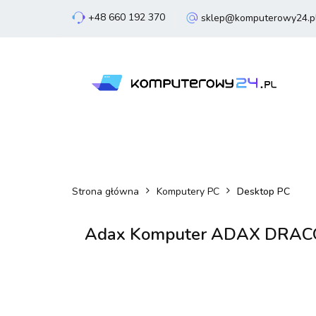
+48 660 192 370
sklep@komputerowy24.p
Laptopy
Komp
Smartfony
Sm
Laptopy
Komputery
Podzespoły
Strona główna
Komputery PC
Desktop PC
Adax Komputer ADAX DRAC