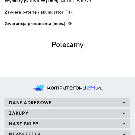
Wymiary [G x S x W] (mm)
: 440 x 216 x 373
Zawiera baterię / akumulator
: Tak
Gwarancja producenta [mies.]
: 36
Polecamy
DANE ADRESOWE
ZAKUPY
NASZ SKLEP
NEWSLETTER