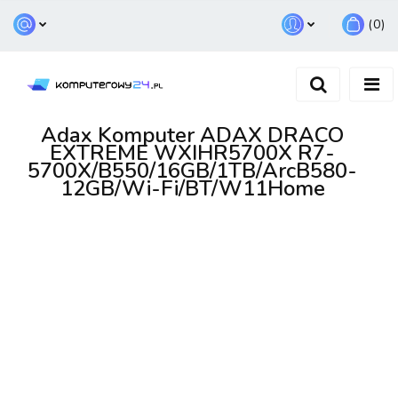
(
0
)
Zaloguj się
Zarejestruj się
Dodaj zgłoszenie
Adax Komputer ADAX DRACO
EXTREME WXIHR5700X R7-
5700X/B550/16GB/1TB/ArcB580-
12GB/Wi-Fi/BT/W11Home