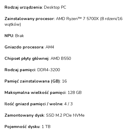
Rodzaj urządzenia
: Desktop PC
Zainstalowany procesor
: AMD Ryzen™ 7 5700X (8 rdzeni/16
wątków)
NPU
: Brak
Gniazdo procesora
: AM4
Chipset płyty głównej
: AMD B550
Rodzaj pamięci
: DDR4-3200
Pamięć zainstalowana (GB)
: 16
Maksymalna wielkość pamięci
: 128 GB
Ilość gniazd pamięci / wolne
: 4 / 3
Zamontowany dysk
: SSD M.2 PCIe NVMe
Pojemność dysku
: 1 TB