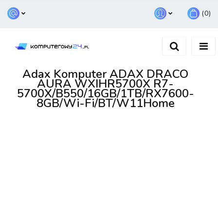
(
0
)
Zaloguj się
Zarejestruj się
Dodaj zgłoszenie
Adax Komputer ADAX DRACO
AURA WXIHR5700X R7-
5700X/B550/16GB/1TB/RX7600-
8GB/Wi-Fi/BT/W11Home