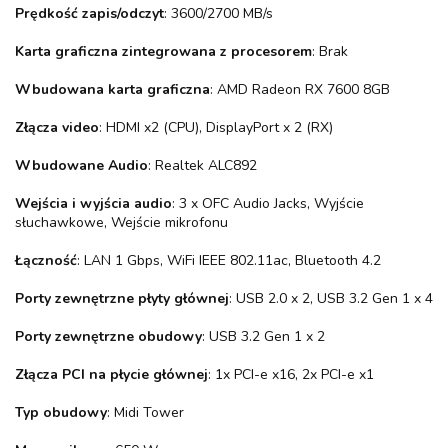
Prędkość zapis/odczyt
: 3600/2700 MB/s
Karta graficzna zintegrowana z procesorem
: Brak
Wbudowana karta graficzna
: AMD Radeon RX 7600 8GB
Złącza video
: HDMI x2 (CPU), DisplayPort x 2 (RX)
Wbudowane Audio
: Realtek ALC892
Wejścia i wyjścia audio
: 3 x OFC Audio Jacks, Wyjście
słuchawkowe, Wejście mikrofonu
Łączność
: LAN 1 Gbps, WiFi IEEE 802.11ac, Bluetooth 4.2
Porty zewnętrzne płyty głównej
: USB 2.0 x 2, USB 3.2 Gen 1 x 4
Porty zewnętrzne obudowy
: USB 3.2 Gen 1 x 2
Złącza PCI na płycie głównej
: 1x PCI-e x16, 2x PCI-e x1
Typ obudowy
: Midi Tower