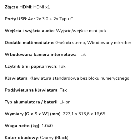
Złącze HDMI
: HDMI x1
Porty USB
: 4x : 2x 3.0 + 2x Typu C
Wejścia i wyjścia audio
: Wyjście/wejście mini-jack
Dodatki multimedialne
: Głośniki stereo, Wbudowany mikrofon
Wbudowana kamera internetowa
: Tak
Czytnik linii papilarnych
: Tak
Klawiatura
: Klawiatura standardowa bez bloku numerycznego
Podświetlana klawiatura
: Tak
Typ akumulatora / baterii
: Li-Ion
Wymiary [G x S x W] (mm)
: 227,1 x 313,6 x 16,65
Waga netto (kg)
: 1.040
Kolor obudowy
: Czarny (Black)