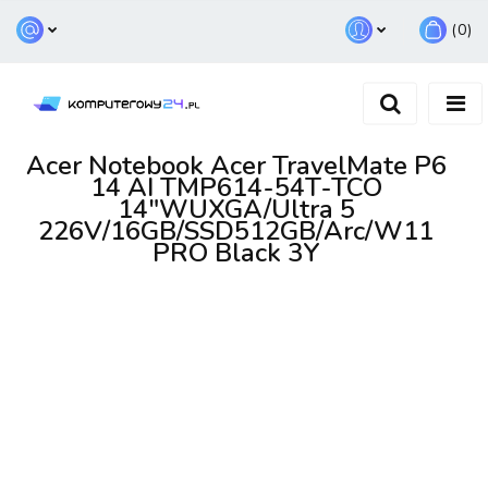
(
0
)
Zaloguj się
Zarejestruj się
Dodaj zgłoszenie
Acer Notebook Acer TravelMate P6
14 AI TMP614-54T-TCO
14"WUXGA/Ultra 5
226V/16GB/SSD512GB/Arc/W11
PRO Black 3Y