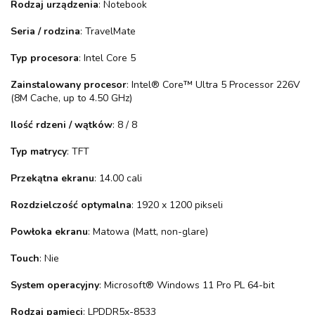
Rodzaj urządzenia
: Notebook
Seria / rodzina
: TravelMate
Typ procesora
: Intel Core 5
Zainstalowany procesor
: Intel® Core™ Ultra 5 Processor 226V
(8M Cache, up to 4.50 GHz)
Ilość rdzeni / wątków
: 8 / 8
Typ matrycy
: TFT
Przekątna ekranu
: 14.00 cali
Rozdzielczość optymalna
: 1920 x 1200 pikseli
Powłoka ekranu
: Matowa (Matt, non-glare)
Touch
: Nie
System operacyjny
: Microsoft® Windows 11 Pro PL 64-bit
Rodzaj pamięci
: LPDDR5x-8533