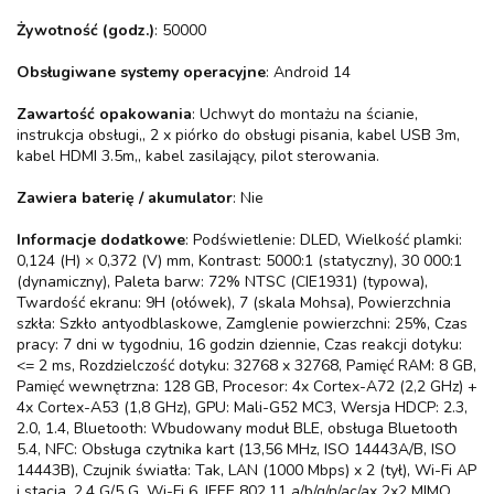
Żywotność (godz.)
: 50000
Obsługiwane systemy operacyjne
: Android 14
Zawartość opakowania
: Uchwyt do montażu na ścianie,
instrukcja obsługi,, 2 x piórko do obsługi pisania, kabel USB 3m,
kabel HDMI 3.5m,, kabel zasilający, pilot sterowania.
Zawiera baterię / akumulator
: Nie
Informacje dodatkowe
: Podświetlenie: DLED, Wielkość plamki:
0,124 (H) × 0,372 (V) mm, Kontrast: 5000:1 (statyczny), 30 000:1
(dynamiczny), Paleta barw: 72% NTSC (CIE1931) (typowa),
Twardość ekranu: 9H (ołówek), 7 (skala Mohsa), Powierzchnia
szkła: Szkło antyodblaskowe, Zamglenie powierzchni: 25%, Czas
pracy: 7 dni w tygodniu, 16 godzin dziennie, Czas reakcji dotyku:
<= 2 ms, Rozdzielczość dotyku: 32768 x 32768, Pamięć RAM: 8 GB,
Pamięć wewnętrzna: 128 GB, Procesor: 4x Cortex-A72 (2,2 GHz) +
4x Cortex-A53 (1,8 GHz), GPU: Mali-G52 MC3, Wersja HDCP: 2.3,
2.0, 1.4, Bluetooth: Wbudowany moduł BLE, obsługa Bluetooth
5.4, NFC: Obsługa czytnika kart (13,56 MHz, ISO 14443A/B, ISO
14443B), Czujnik światła: Tak, LAN (1000 Mbps) x 2 (tył), Wi-Fi AP
i stacja, 2.4 G/5 G, Wi-Fi 6, IEEE 802.11 a/b/g/n/ac/ax 2x2 MIMO,