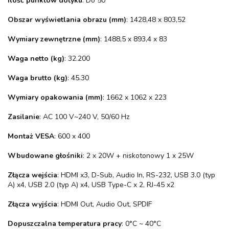
Ilość punktów dotyku
: Do 50
Obszar wyświetlania obrazu (mm)
: 1428,48 x 803,52
Wymiary zewnętrzne (mm)
: 1488,5 x 893,4 x 83
Waga netto (kg)
: 32.200
Waga brutto (kg)
: 45.30
Wymiary opakowania (mm)
: 1662 x 1062 x 223
Zasilanie
: AC 100 V~240 V, 50/60 Hz
Montaż VESA
: 600 x 400
Wbudowane głośniki
: 2 x 20W + niskotonowy 1 x 25W
Złącza wejścia
: HDMI x3, D-Sub, Audio In, RS-232, USB 3.0 (typ
A) x4, USB 2.0 (typ A) x4, USB Type-C x 2, RJ-45 x2
Złącza wyjścia
: HDMI Out, Audio Out, SPDIF
Dopuszczalna temperatura pracy
: 0°C ~ 40°C